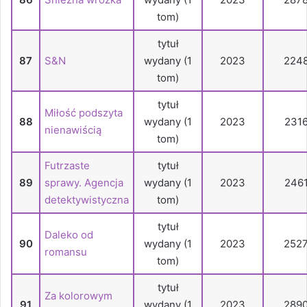
tom)
tytuł
87
S&N
wydany (1
2023
224
tom)
tytuł
Miłość podszyta
88
wydany (1
2023
231
nienawiścią
tom)
Futrzaste
tytuł
89
sprawy. Agencja
wydany (1
2023
246
detektywistyczna
tom)
tytuł
Daleko od
90
wydany (1
2023
252
romansu
tom)
tytuł
Za kolorowym
91
wydany (1
2023
289