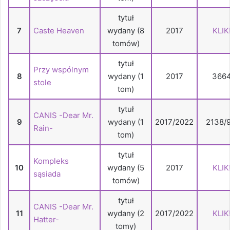
tytuł
7
Caste Heaven
wydany (8
2017
KLIK
tomów)
tytuł
Przy wspólnym
8
wydany (1
2017
366
stole
tom)
tytuł
CANIS -Dear Mr.
9
wydany (1
2017/2022
2138/9
Rain-
tom)
tytuł
Kompleks
10
wydany (5
2017
KLIK
sąsiada
tomów)
tytuł
CANIS -Dear Mr.
11
wydany (2
2017/2022
KLIK
Hatter-
tomy)