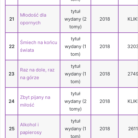
tytuł
Młodość dla
21
wydany (2
2018
KLIK
opornych
tomy)
tytuł
Śmiech na końcu
22
wydany (1
2018
320
świata
tom)
tytuł
Raz na dole, raz
23
wydany (1
2018
274
na górze
tom)
tytuł
Zbyt pijany na
24
wydany (2
2018
KLIK
miłość
tomy)
tytuł
Alkohol i
25
wydany (1
2018
2611
papierosy
tom)