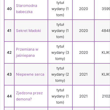
tytuł
Staromodna
40
wydany (1
2020
359
babeczka
tom)
tytuł
41
Sekret Madoki
wydany (1
2020
484
tom)
tytuł
Przemiana w
42
wydany (3
2020
KLIK
jaśniepana
tomy)
tytuł
43
Niepewne serca
wydany (2
2021
KLIK
tomy)
tytuł
Zjedzona przez
44
wydany (1
2021
210
demona?
tom)