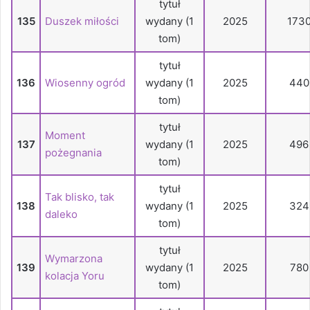
tytuł
135
Duszek miłości
wydany (1
2025
173
tom)
tytuł
136
Wiosenny ogród
wydany (1
2025
440
tom)
tytuł
Moment
137
wydany (1
2025
496
pożegnania
tom)
tytuł
Tak blisko, tak
138
wydany (1
2025
324
daleko
tom)
tytuł
Wymarzona
139
wydany (1
2025
780
kolacja Yoru
tom)