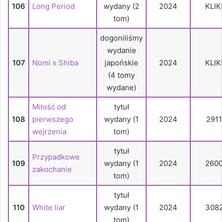
106
Long Period
wydany (2
2024
KLIK
tom)
dogoniliśmy
wydanie
107
Nomi x Shiba
japońskie
2024
KLIK
(4 tomy
wydane)
Miłość od
tytuł
108
pierwszego
wydany (1
2024
2911
wejrzenia
tom)
tytuł
Przypadkowe
109
wydany (1
2024
260
zakochanie
tom)
tytuł
110
White liar
wydany (1
2024
308
tom)