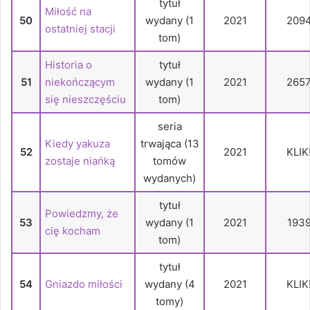
tytuł
Miłość na
50
wydany (1
2021
209
ostatniej stacji
tom)
Historia o
tytuł
51
niekończącym
wydany (1
2021
265
się nieszczęściu
tom)
seria
Kiedy yakuza
trwająca (13
52
2021
KLIK
zostaje niańką
tomów
wydanych)
tytuł
Powiedzmy, że
53
wydany (1
2021
193
cię kocham
tom)
tytuł
54
Gniazdo miłości
wydany (4
2021
KLIK
tomy)