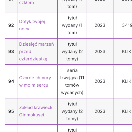
szkłem
tom)
tytuł
Dotyk twojej
92
wydany (1
2023
341
nocy
tom)
Dziesięć marzeń
tytuł
93
przed
wydany (2
2023
KLIK
czterdziestką
tomy)
seria
Czarne chmury
trwająca (11
94
2023
KLIK
w moim sercu
tomów
wydanych)
tytuł
Zakład krawiecki
95
wydany (2
2023
KLIK
Ginmokusei
tomy)
tytuł