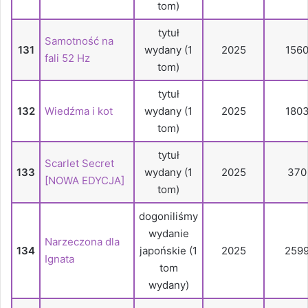
tom)
tytuł
Samotność na
131
wydany (1
2025
156
fali 52 Hz
tom)
tytuł
132
Wiedźma i kot
wydany (1
2025
180
tom)
tytuł
Scarlet Secret
133
wydany (1
2025
370
[NOWA EDYCJA]
tom)
dogoniliśmy
wydanie
Narzeczona dla
134
japońskie (1
2025
259
Ignata
tom
wydany)