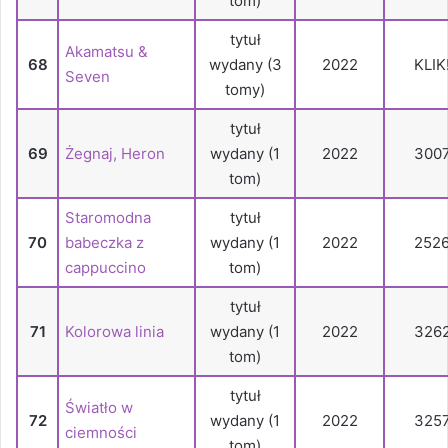
tom)
tytuł
Akamatsu &
68
wydany (3
2022
KLIK
Seven
tomy)
tytuł
69
Żegnaj, Heron
wydany (1
2022
300
tom)
Staromodna
tytuł
70
babeczka z
wydany (1
2022
252
cappuccino
tom)
tytuł
71
Kolorowa linia
wydany (1
2022
326
tom)
tytuł
Światło w
72
wydany (1
2022
325
ciemności
tom)