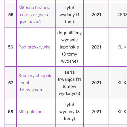
Miłosna historia
tytuł
55
o nieszczęściu i
wydany (1
2021
250
grze uczuć
tom)
dogoniliśmy
wydanie
56
Pod przykrywką
japońskie
2021
KLIK
(3 tomy
wydane)
seria
Śnieżny chłopak
trwająca (11
57
i cool
2021
KLIK
tomów
dziewczyna
wydanych)
tytuł
58
Mój policjant
wydany (3
2021
KLIK
tomy)