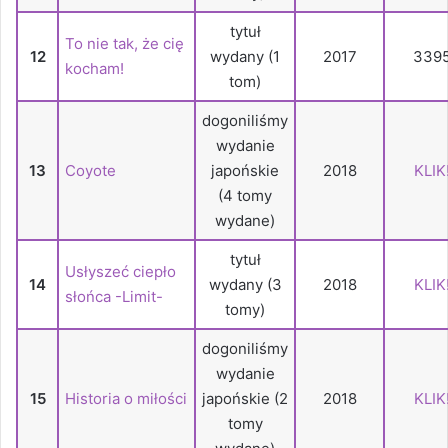
tytuł
To nie tak, że cię
12
wydany (1
2017
339
kocham!
tom)
dogoniliśmy
wydanie
13
Coyote
japońskie
2018
KLIK
(4 tomy
wydane)
tytuł
Usłyszeć ciepło
14
wydany (3
2018
KLIK
słońca -Limit-
tomy)
dogoniliśmy
wydanie
15
Historia o miłości
japońskie (2
2018
KLIK
tomy