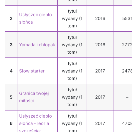
tytuł
Usłyszeć ciepło
2
wydany (1
2016
553
słońca
tom)
tytuł
3
Yamada i chłopak
wydany (1
2016
277
tom)
tytuł
4
Slow starter
wydany (1
2017
247
tom)
tytuł
Granica twojej
5
wydany (1
2017
–
miłości
tom)
Usłyszeć ciepło
tytuł
6
słońca -Teoria
wydany (1
2017
470
szczęścia-
tom)