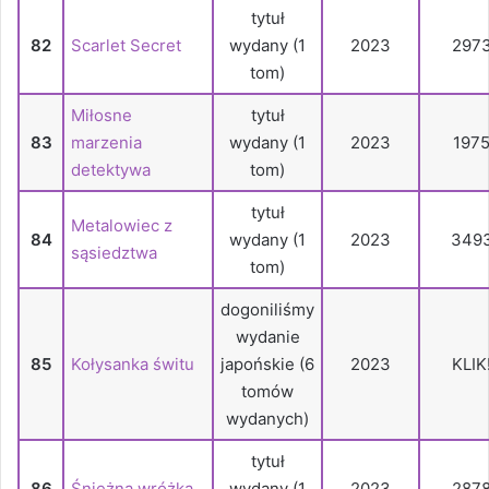
tytuł
82
Scarlet Secret
wydany (1
2023
297
tom)
Miłosne
tytuł
83
marzenia
wydany (1
2023
197
detektywa
tom)
tytuł
Metalowiec z
84
wydany (1
2023
349
sąsiedztwa
tom)
dogoniliśmy
wydanie
85
Kołysanka świtu
japońskie (6
2023
KLIK
tomów
wydanych)
tytuł
86
Śnieżna wróżka
wydany (1
2023
287