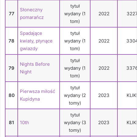
tytuł
Słoneczny
77
wydany (1
2022
322
pomarańcz
tom)
Spadające
tytuł
78
kwiaty, płynące
wydany (1
2022
330
gwiazdy
tom)
tytuł
Nights Before
79
wydany (1
2022
337
Night
tom)
tytuł
Pierwsza miłość
80
wydany (2
2023
KLIK
Kupidyna
tomy)
tytuł
81
10th
wydany (3
2023
KLIK
tomy)