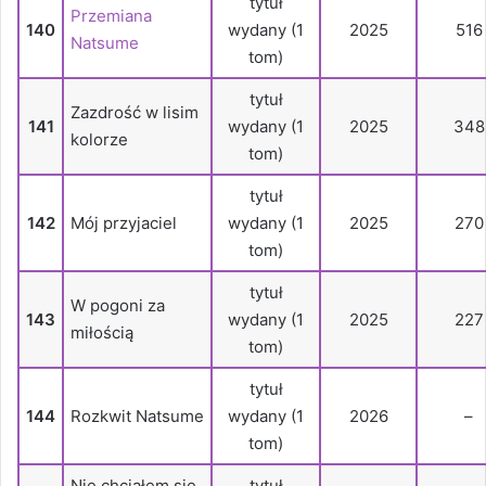
tytuł
Przemiana
140
wydany (1
2025
516
Natsume
tom)
tytuł
Zazdrość w lisim
141
wydany (1
2025
348
kolorze
tom)
tytuł
142
Mój przyjaciel
wydany (1
2025
270
tom)
tytuł
W pogoni za
143
wydany (1
2025
227
miłością
tom)
tytuł
144
Rozkwit Natsume
wydany (1
2026
–
tom)
Nie chciałem się
tytuł