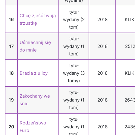
wydane)
tytuł
Chcę zjeść twoją
16
wydany (2
2018
KLIK
trzustkę
tom)
tytuł
Uśmiechnij się
17
wydany (1
2018
251
do mnie
tom)
tytuł
18
Bracia z ulicy
wydany (3
2018
KLIK
tomy)
tytuł
Zakochany we
19
wydany (1
2018
264
śnie
tom)
tytuł
Rodzeństwo
20
wydany (1
2018
243
Furo
tom)