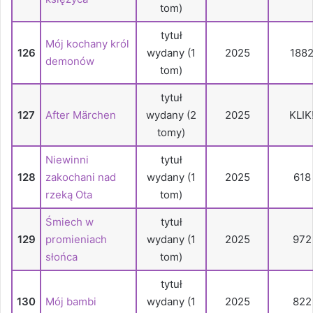
tom)
tytuł
Mój kochany król
126
wydany (1
2025
188
demonów
tom)
tytuł
127
After Märchen
wydany (2
2025
KLIK
tomy)
Niewinni
tytuł
128
zakochani nad
wydany (1
2025
618
rzeką Ota
tom)
Śmiech w
tytuł
129
promieniach
wydany (1
2025
972
słońca
tom)
tytuł
130
Mój bambi
wydany (1
2025
822