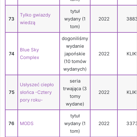
tytuł
Tylko gwiazdy
73
wydany (1
2022
388
wiedzą
tom)
dogoniliśmy
wydanie
Blue Sky
74
japońskie
2022
KLIK
Complex
(10 tomów
wydanych)
seria
Usłyszeć ciepło
trwająca (3
75
słońca -Cztery
2022
KLIK
tomy
pory roku-
wydane)
tytuł
76
MODS
wydany (1
2022
337
tom)