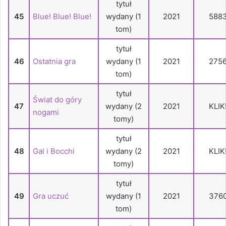
tytuł
45
Blue! Blue! Blue!
wydany (1
2021
588
tom)
tytuł
46
Ostatnia gra
wydany (1
2021
275
tom)
tytuł
Świat do góry
47
wydany (2
2021
KLIK
nogami
tomy)
tytuł
48
Gal i Bocchi
wydany (2
2021
KLIK
tomy)
tytuł
49
Gra uczuć
wydany (1
2021
376
tom)