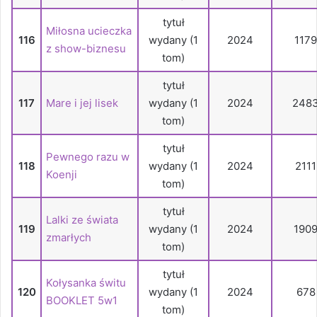
tytuł
Miłosna ucieczka
116
wydany (1
2024
1179
z show-biznesu
tom)
tytuł
117
Mare i jej lisek
wydany (1
2024
248
tom)
tytuł
Pewnego razu w
118
wydany (1
2024
2111
Koenji
tom)
tytuł
Lalki ze świata
119
wydany (1
2024
190
zmarłych
tom)
tytuł
Kołysanka świtu
120
wydany (1
2024
678
BOOKLET 5w1
tom)