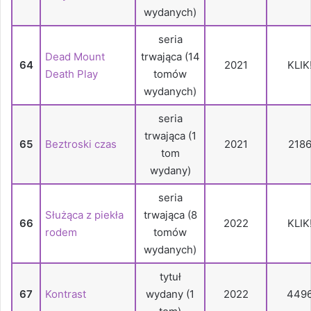
wydanych)
seria
Dead Mount
trwająca (14
64
2021
KLIK
Death Play
tomów
wydanych)
seria
trwająca (1
65
Beztroski czas
2021
218
tom
wydany)
seria
Służąca z piekła
trwająca (8
66
2022
KLIK
rodem
tomów
wydanych)
tytuł
67
Kontrast
wydany (1
2022
449