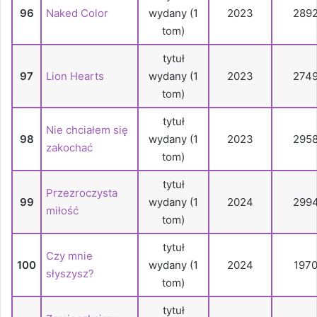
96
Naked Color
wydany (1
2023
289
tom)
tytuł
97
Lion Hearts
wydany (1
2023
274
tom)
tytuł
Nie chciałem się
98
wydany (1
2023
295
zakochać
tom)
tytuł
Przezroczysta
99
wydany (1
2024
299
miłość
tom)
tytuł
Czy mnie
100
wydany (1
2024
197
słyszysz?
tom)
tytuł