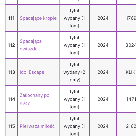
tytuł
111
Spadające krople
wydany (1
2024
176
tom)
tytuł
Spadająca
112
wydany (1
2024
302
gwiazda
tom)
tytuł
113
Idol Escape
wydany (2
2024
KLIK
tomy)
tytuł
Zakochany po
114
wydany (1
2024
147
uszy
tom)
tytuł
115
Pierwsza miłość
wydany (1
2024
216
tom)