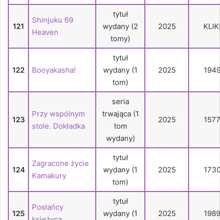
tytuł
Shinjuku 69
121
wydany (2
2025
KLIK
Heaven
tomy)
tytuł
122
Booyakasha!
wydany (1
2025
194
tom)
seria
Przy wspólnym
trwająca (1
123
2025
157
stole. Dokładka
tom
wydany)
tytuł
Zagracone życie
124
wydany (1
2025
173
Kamakury
tom)
tytuł
Posłańcy
125
wydany (1
2025
198
księżyca