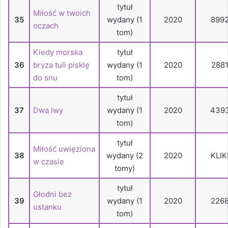
tytuł
Miłość w twoich
35
wydany (1
2020
899
oczach
tom)
Kiedy morska
tytuł
36
bryza tuli pisklę
wydany (1
2020
288
do snu
tom)
tytuł
37
Dwa lwy
wydany (1
2020
439
tom)
tytuł
Miłość uwięziona
38
wydany (2
2020
KLIK
w czasie
tomy)
tytuł
Głodni bez
39
wydany (1
2020
226
ustanku
tom)