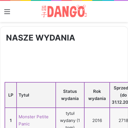
Menu
NASZE WYDANIA
Sprze
Status
Rok
LP
Tytuł
(do
wydania
wydania
31.12.2
tytuł
Monster Petite
1
wydany (1
2016
271
Panic
tom)