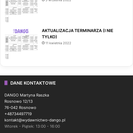
AKTUALIZACJA TERMINARZA (I NIE
TYLKO)
11 kwietnia 2022
DANE KONTAKTOWE
DANGO Martyna Raszka
Rosnowo 12/13
76-042 Rosnowo
+48734497719
kontakt@wydawnictwo-dango.pl
Wtorek - Piątek: 13:00 - 16:00