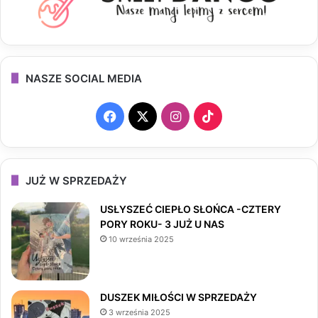
NASZE SOCIAL MEDIA
F
X
I
T
a
n
i
c
s
k
JUŻ W SPRZEDAŻY
e
t
T
USŁYSZEĆ CIEPŁO SŁOŃCA -CZTERY
PORY ROKU- 3 JUŻ U NAS
b
a
o
10 września 2025
o
g
k
o
r
DUSZEK MIŁOŚCI W SPRZEDAŻY
3 września 2025
k
a