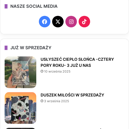
NASZE SOCIAL MEDIA
F
X
I
T
a
n
i
c
s
k
JUŻ W SPRZEDAŻY
e
t
T
USŁYSZEĆ CIEPŁO SŁOŃCA -CZTERY
PORY ROKU- 3 JUŻ U NAS
b
a
o
10 września 2025
o
g
k
o
r
DUSZEK MIŁOŚCI W SPRZEDAŻY
3 września 2025
k
a
m