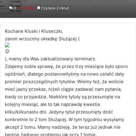
an
0
3 158
Czytano 2 minut
email
Kochane Kluski i Kluseczki,
zanim wrzucimy okładkę Służącej (
), mamy dla Was zaktualizowany terminarz.
Zdajemy sobie sprawę, że przez trzy miesiące było sporo
opóźnień, dlatego postanowiłyśmy na nowo ustalić daty
premier poszczególnych tytułów. Wiemy też, że wolicie
mieć jasny przekaz, niżeli ciągle zadawać nam pytania,
kiedy co przyjedzie. Niektóre tytuły są przesunięte na
kolejny miesiąc, ale to tak naprawdę kwestia
kilku/kilkunastu dni. Jedyny tytuł przesunięty dość
konkretnie to 2 tom Służącej. W tym tygodniu wysyłamy
akcept 2 tomu. Mamy nadzieję, że teraz już jednak nie
będzie żadnego problemu jak przy 1 tomie.