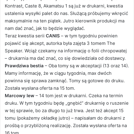
Kontrast, Caste 8, Akamatsu 1 są już w drukarni, kwestia
ustalenia wysyłki palet do nas. Służącą próbujemy wkręcić
maksymalnie na ten piątek. Jutro kierownik produkcji ma
nam dać znać, jak to będzie wyglądać.
Teraz kwestia serii
CANIS
– w tym tygodniu powinien
pojawić się akcept, autorka była zajęta 3 tomem The
Speaker. Wciąż czekamy na informację o folii chropowatej
– drukarnia ma dać znać, co się dowiedziała od dostawcy.
Prawdziwa bestia
– Oba tomy są w akceptacji (13 oraz 14).
Mamy informację, że w ciągu tygodnia, max dwóch
powinna się sprawa zamknąć. Tomy są gotowe do druku.
Została wysłana oferta na 15 tom.
Marcowy lew
– 14 tom jest w drukarni. Czeka na termin
druku. W tym tygodniu będę „gnębić” drukarnię o ruszenie
w tej sprawie, bo za długo to już trwa. Jest też akcept 15
tomu (pokażemy okładkę jutro) – napisałam do drukarni z
prośbą o przybliżoną realizację. Została wysłana oferta na
16 tom.