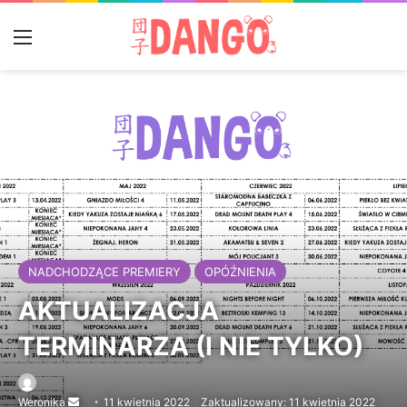
Menu
NADCHODZĄCE PREMIERY
OPÓŹNIENIA
AKTUALIZACJA
TERMINARZA (I NIE TYLKO)
Weronika
Send
11 kwietnia 2022
Zaktualizowany: 11 kwietnia 2022