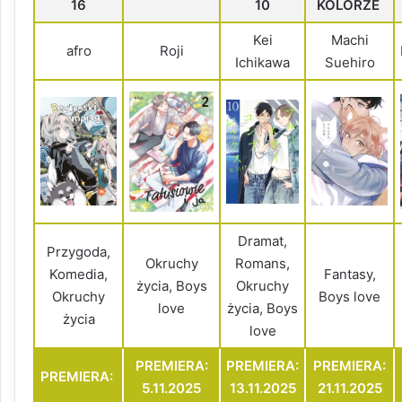
16
10
KOLORZE
Kei
Machi
afro
Roji
Ichikawa
Suehiro
Dramat,
Przygoda,
Okruchy
Romans,
Komedia,
Fantasy,
życia, Boys
Okruchy
Okruchy
Boys love
love
życia, Boys
życia
love
PREMIERA:
PREMIERA:
PREMIERA:
PREMIERA:
5.11.2025
13.11.2025
21.11.2025