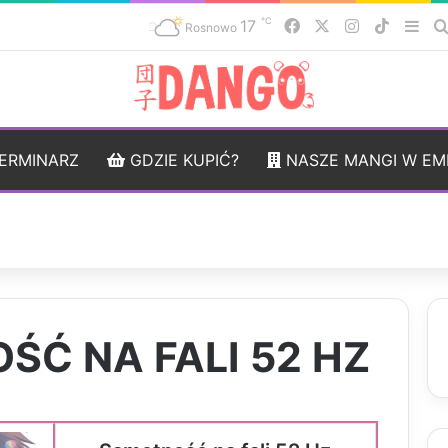
℃
17
Facebook
X
Instagram
TikTok
Sid
Rosnowo
ERMINARZ
GDZIE KUPIĆ?
NASZE MANGI W EM
Ć NA FALI 52 HZ