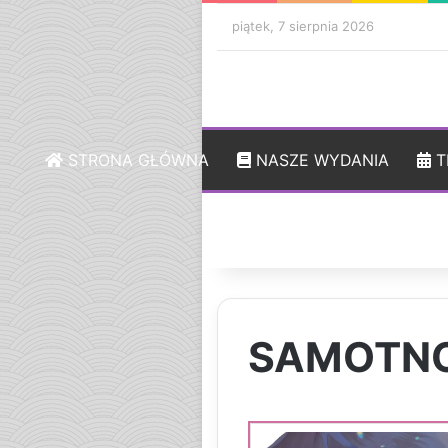
piątek, 7 sierpnia 2026
STRONA GŁÓWNA
NASZE WYDANIA
T
SAMOTNOŚ