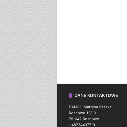
DANE KONTAKTOWE
DANGO Martyna Raszka
Rosnowo 12/13
76-042 Rosnowo
+48734497719