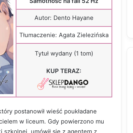
Samotność na fali 52 Hz
Autor: Dento Hayane
Tłumaczenie: Agata Zielezińska
Tytuł wydany (1 tom)
KUP TERAZ:
który postanowił wieść poukładane
ycielem w liceum. Gdy powierzono mu
i szkolnej, umówił się z agentem z