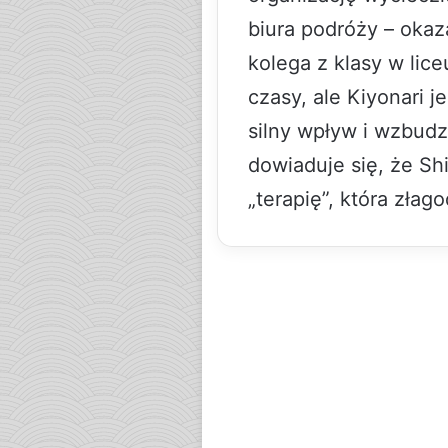
biura podróży – okaz
kolega z klasy w li
czasy, ale Kiyonari j
silny wpływ i wzbudz
dowiaduje się, że Sh
„terapię”, która złag