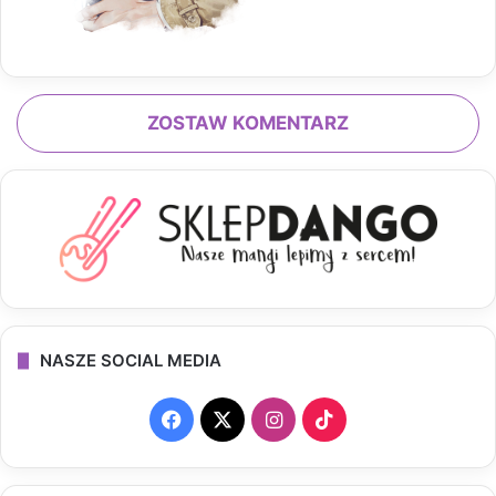
ZOSTAW KOMENTARZ
NASZE SOCIAL MEDIA
F
X
I
T
a
n
i