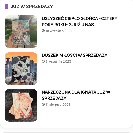
c
s
k
JUŻ W SPRZEDAŻY
e
t
T
USŁYSZEĆ CIEPŁO SŁOŃCA -CZTERY
PORY ROKU- 3 JUŻ U NAS
b
a
o
10 września 2025
o
g
k
o
r
DUSZEK MIŁOŚCI W SPRZEDAŻY
3 września 2025
k
a
m
NARZECZONA DLA IGNATA JUŻ W
SPRZEDAŻY
11 sierpnia 2025