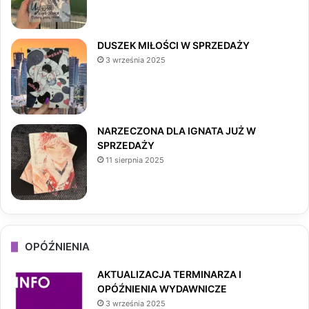
o
g
k
o
r
DUSZEK MIŁOŚCI W SPRZEDAŻY
3 września 2025
k
a
m
NARZECZONA DLA IGNATA JUŻ W
SPRZEDAŻY
11 sierpnia 2025
OPÓŹNIENIA
AKTUALIZACJA TERMINARZA I
OPÓŹNIENIA WYDAWNICZE
3 września 2025