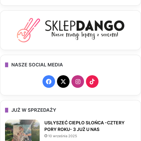
NASZE SOCIAL MEDIA
F
X
I
T
a
n
i
c
s
k
JUŻ W SPRZEDAŻY
e
t
T
USŁYSZEĆ CIEPŁO SŁOŃCA -CZTERY
PORY ROKU- 3 JUŻ U NAS
b
a
o
10 września 2025