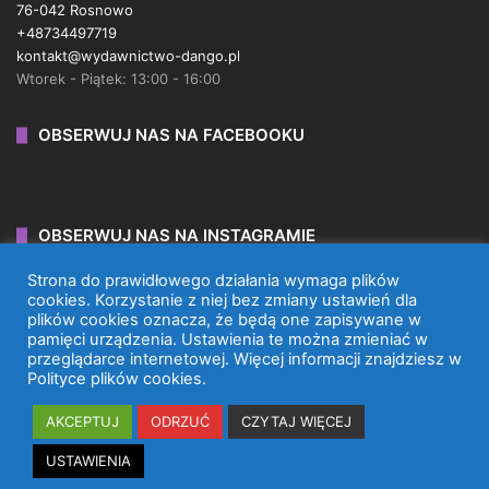
76-042 Rosnowo
+48734497719
kontakt@wydawnictwo-dango.pl
Wtorek - Piątek: 13:00 - 16:00
OBSERWUJ NAS NA FACEBOOKU
OBSERWUJ NAS NA INSTAGRAMIE
Strona do prawidłowego działania wymaga plików
cookies. Korzystanie z niej bez zmiany ustawień dla
plików cookies oznacza, że będą one zapisywane w
pamięci urządzenia. Ustawienia te można zmieniać w
przeglądarce internetowej. Więcej informacji znajdziesz w
WYDAWNICTWO DANGO 2026 © WSZYSTKIE PRAWA
Polityce plików cookies.
ZASTRZEŻONE.
AKCEPTUJ
ODRZUĆ
CZYTAJ WIĘCEJ
Facebook
X
Instagram
TikTok
USTAWIENIA