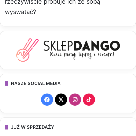
rzeczywiście próbuje ich ze sobą
wyswatać?
NASZE SOCIAL MEDIA
F
X
I
T
a
n
i
c
s
k
JUŻ W SPRZEDAŻY
e
t
T