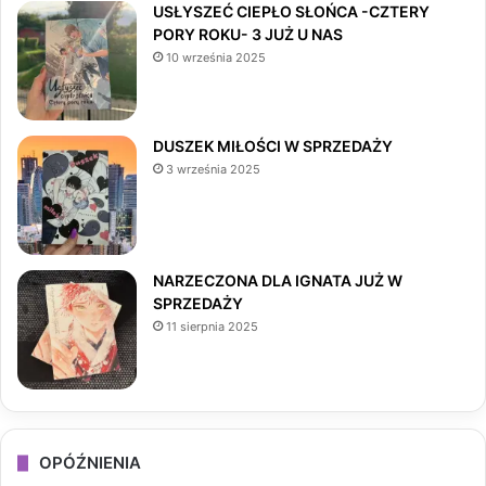
USŁYSZEĆ CIEPŁO SŁOŃCA -CZTERY
PORY ROKU- 3 JUŻ U NAS
b
a
o
10 września 2025
o
g
k
o
r
DUSZEK MIŁOŚCI W SPRZEDAŻY
3 września 2025
k
a
m
NARZECZONA DLA IGNATA JUŻ W
SPRZEDAŻY
11 sierpnia 2025
OPÓŹNIENIA