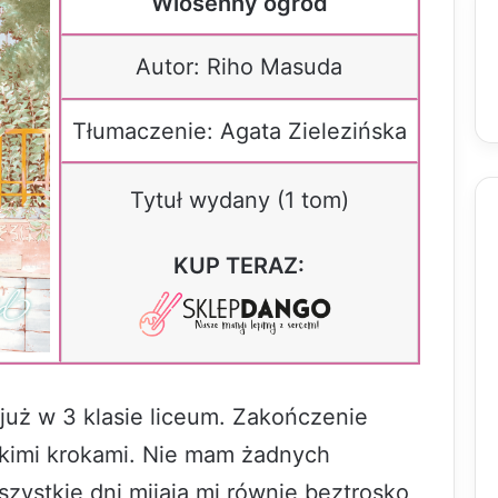
Wiosenny ogród
Autor: Riho Masuda
Tłumaczenie: Agata Zielezińska
Tytuł wydany (1 tom)
KUP TERAZ:
m już w 3 klasie liceum. Zakończenie
elkimi krokami. Nie mam żadnych
szystkie dni mijają mi równie beztrosko