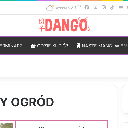
℃
23
Facebook
X
Instagram
TikTo
Si
Rosnowo
ERMINARZ
GDZIE KUPIĆ?
NASZE MANGI W EM
Y OGRÓD