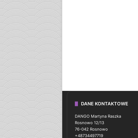
DANE KONTAKTOWE
DANGO Martyna Raszka
Rosnowo 12/13
76-042 Rosnowo
+48734497719