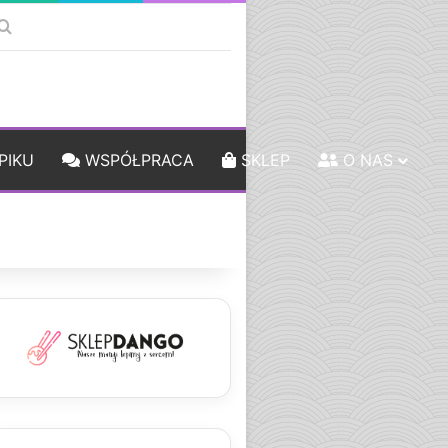
k
debar
Szukaj
PIKU
WSPÓŁPRACA
SKLEP
O NAS