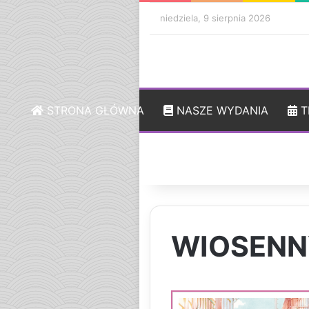
niedziela, 9 sierpnia 2026
STRONA GŁÓWNA
NASZE WYDANIA
T
WIOSENN