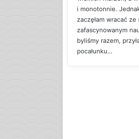
i monotonnie. Jednak
zaczęłam wracać ze
zafascynowanym nauk
byliśmy razem, przy
pocałunku…