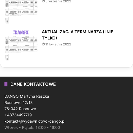
5 września 2022
AKTUALIZACJA TERMINARZA (I NIE
TYLKO)
11 kwietnia 2022
DANE KONTAKTOWE
DANGO Martyna Raszka
Rosnowo 12/13
76-042 Rosnowo
+48734497719
kontakt@wydawnictwo-dango.pl
Wtorek - Piątek: 13:00 - 16:00