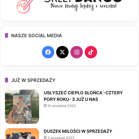
NASZE SOCIAL MEDIA
F
X
I
T
a
n
i
c
s
k
JUŻ W SPRZEDAŻY
e
t
T
USŁYSZEĆ CIEPŁO SŁOŃCA -CZTERY
PORY ROKU- 3 JUŻ U NAS
b
a
o
10 września 2025
o
g
k
o
r
DUSZEK MIŁOŚCI W SPRZEDAŻY
3 września 2025
k
a