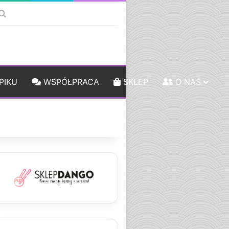
k
debar
Szukaj
PIKU
WSPÓŁPRACA
SKLEP
O NAS