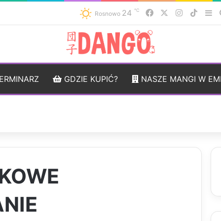
℃
24
Facebook
X
Instagram
TikTo
Si
Rosnowo
ERMINARZ
GDZIE KUPIĆ?
NASZE MANGI W EM
DKOWE
NIE