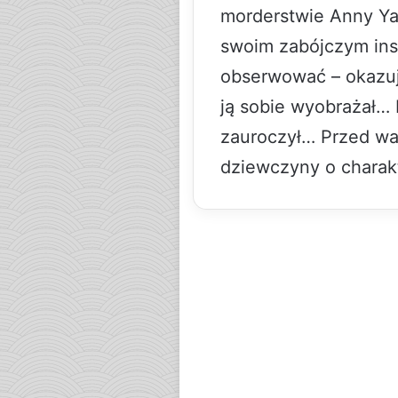
morderstwie Anny Ya
swoim zabójczym ins
obserwować – okazuje
ją sobie wyobrażał… 
zauroczył… Przed wam
dziewczyny o charakt