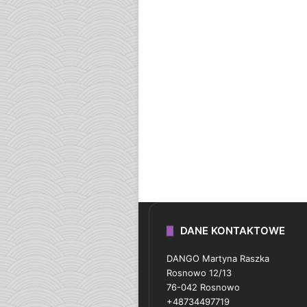
DANE KONTAKTOWE
DANGO Martyna Raszka
Rosnowo 12/13
76-042 Rosnowo
+48734497719