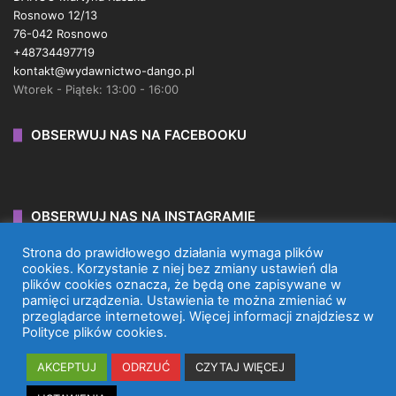
Rosnowo 12/13
76-042 Rosnowo
+48734497719
kontakt@wydawnictwo-dango.pl
Wtorek - Piątek: 13:00 - 16:00
OBSERWUJ NAS NA FACEBOOKU
OBSERWUJ NAS NA INSTAGRAMIE
Strona do prawidłowego działania wymaga plików
cookies. Korzystanie z niej bez zmiany ustawień dla
plików cookies oznacza, że będą one zapisywane w
pamięci urządzenia. Ustawienia te można zmieniać w
przeglądarce internetowej. Więcej informacji znajdziesz w
WYDAWNICTWO DANGO 2026 © WSZYSTKIE PRAWA
Polityce plików cookies.
ZASTRZEŻONE.
AKCEPTUJ
ODRZUĆ
CZYTAJ WIĘCEJ
Facebook
X
Instagram
TikTok