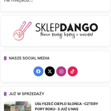
NASZE SOCIAL MEDIA
F
X
I
T
a
n
i
c
s
k
JUŻ W SPRZEDAŻY
e
t
T
USŁYSZEĆ CIEPŁO SŁOŃCA -CZTERY
PORY ROKU- 3 JUŻ U NAS
b
a
o