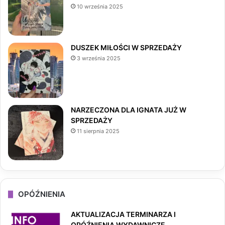
10 września 2025
o
g
k
o
r
DUSZEK MIŁOŚCI W SPRZEDAŻY
3 września 2025
k
a
m
NARZECZONA DLA IGNATA JUŻ W
SPRZEDAŻY
11 sierpnia 2025
OPÓŹNIENIA
AKTUALIZACJA TERMINARZA I
OPÓŹNIENIA WYDAWNICZE