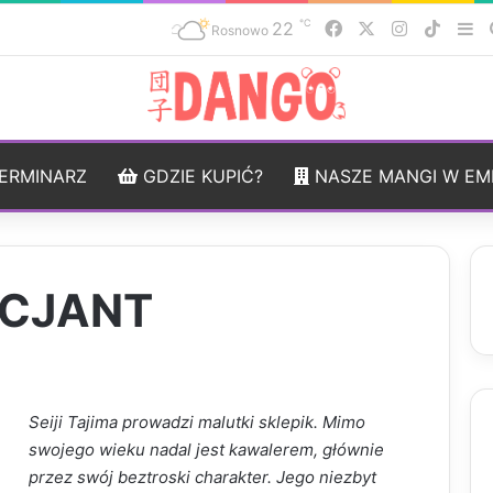
℃
22
Facebook
X
Instagram
TikTo
Si
Rosnowo
ERMINARZ
GDZIE KUPIĆ?
NASZE MANGI W EM
ICJANT
Seiji Tajima prowadzi malutki sklepik. Mimo
swojego wieku nadal jest kawalerem, głównie
przez swój beztroski charakter. Jego niezbyt