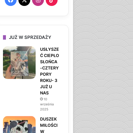
a
n
i
c
s
k
e
t
T
JUŻ W SPRZEDAŻY
b
a
o
USŁYSZE
Ć CIEPŁO
o
g
k
SŁOŃCA
-CZTERY
o
r
PORY
ROKU- 3
k
a
JUŻ U
NAS
m
10
września
2025
DUSZEK
MIŁOŚCI
W