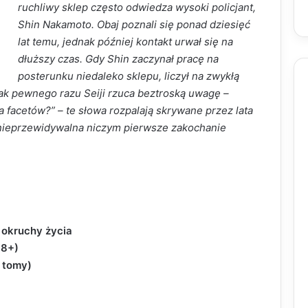
ruchliwy sklep często odwiedza wysoki policjant,
Shin Nakamoto. Obaj poznali się ponad dziesięć
lat temu, jednak później kontakt urwał się na
dłuższy czas. Gdy Shin zaczynał pracę na
posterunku niedaleko sklepu, liczył na zwykłą
ak pewnego razu Seiji rzuca beztroską uwagę –
a facetów?” – te słowa rozpalają skrywane przez lata
nieprzewidywalna niczym pierwsze zakochanie
 okruchy życia
18+)
3 tomy)