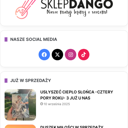
NASZE SOCIAL MEDIA
F
X
I
T
a
n
i
c
s
k
JUŻ W SPRZEDAŻY
e
t
T
USŁYSZEĆ CIEPŁO SŁOŃCA -CZTERY
PORY ROKU- 3 JUŻ U NAS
b
a
o
10 września 2025
o
g
k
o
r
DUSZEK MIŁOŚCI W SPRZEDAŻY