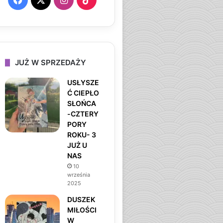
a
n
i
c
s
k
e
t
T
JUŻ W SPRZEDAŻY
b
a
o
USŁYSZE
Ć CIEPŁO
o
g
k
SŁOŃCA
-CZTERY
o
r
PORY
ROKU- 3
k
a
JUŻ U
NAS
m
10
września
2025
DUSZEK
MIŁOŚCI
W