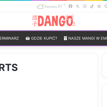
℃
21
Facebook
X
Instagram
TikTok
Sid
Rosnowo
ERMINARZ
GDZIE KUPIĆ?
NASZE MANGI W EM
RTS