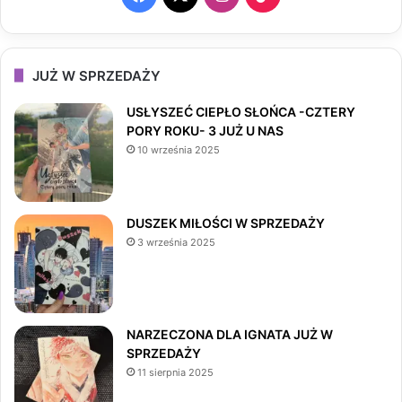
a
n
i
c
s
k
JUŻ W SPRZEDAŻY
e
t
T
USŁYSZEĆ CIEPŁO SŁOŃCA -CZTERY
PORY ROKU- 3 JUŻ U NAS
b
a
o
10 września 2025
o
g
k
o
r
DUSZEK MIŁOŚCI W SPRZEDAŻY
3 września 2025
k
a
m
NARZECZONA DLA IGNATA JUŻ W
SPRZEDAŻY
11 sierpnia 2025