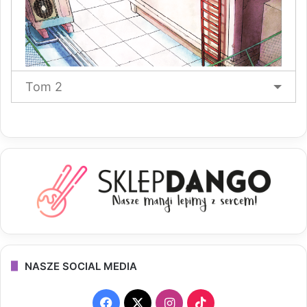
Tom 2
NASZE SOCIAL MEDIA
F
X
I
T