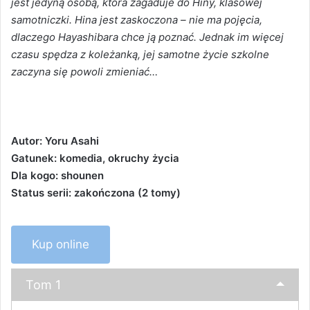
jest jedyną osobą, która zagaduje do Hiny, klasowej
samotniczki. Hina jest zaskoczona – nie ma pojęcia,
dlaczego Hayashibara chce ją poznać. Jednak im więcej
czasu spędza z koleżanką, jej samotne życie szkolne
zaczyna się powoli zmieniać…
Autor: Yoru Asahi
Gatunek: komedia, okruchy życia
Dla kogo: shounen
Status serii: zakończona (2 tomy)
Kup online
Tom 1