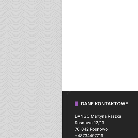
DANE KONTAKTOWE
DANGO Martyna Raszka
Rosnowo 12/13
76-042 Rosnowo
+48734497719