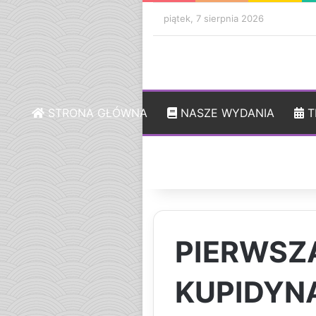
piątek, 7 sierpnia 2026
STRONA GŁÓWNA
NASZE WYDANIA
T
PIERWSZ
KUPIDYN