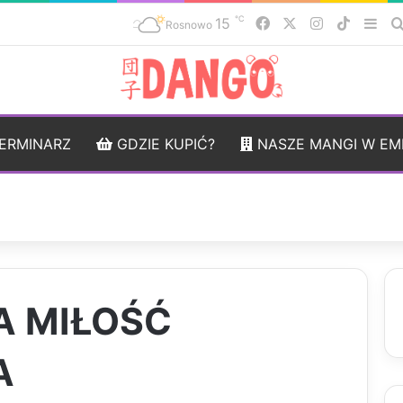
℃
15
Facebook
X
Instagram
TikTok
Sid
Rosnowo
ERMINARZ
GDZIE KUPIĆ?
NASZE MANGI W EM
A MIŁOŚĆ
A