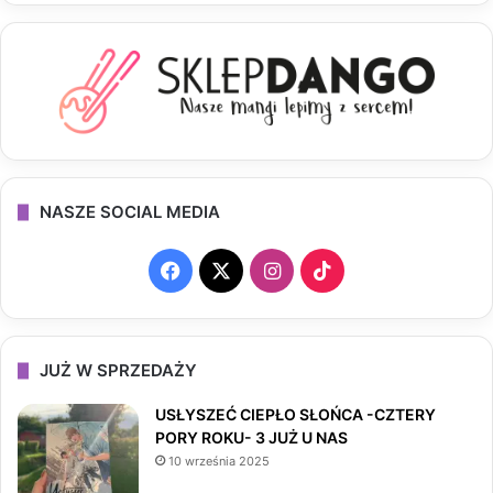
NASZE SOCIAL MEDIA
F
X
I
T
a
n
i
c
s
k
JUŻ W SPRZEDAŻY
e
t
T
USŁYSZEĆ CIEPŁO SŁOŃCA -CZTERY
PORY ROKU- 3 JUŻ U NAS
b
a
o
10 września 2025
o
g
k