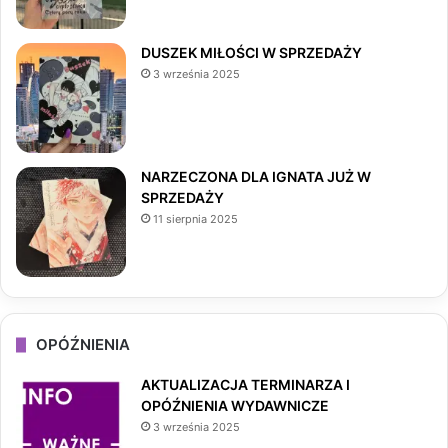
o
r
DUSZEK MIŁOŚCI W SPRZEDAŻY
3 września 2025
k
a
m
NARZECZONA DLA IGNATA JUŻ W
SPRZEDAŻY
11 sierpnia 2025
OPÓŹNIENIA
AKTUALIZACJA TERMINARZA I
OPÓŹNIENIA WYDAWNICZE
3 września 2025