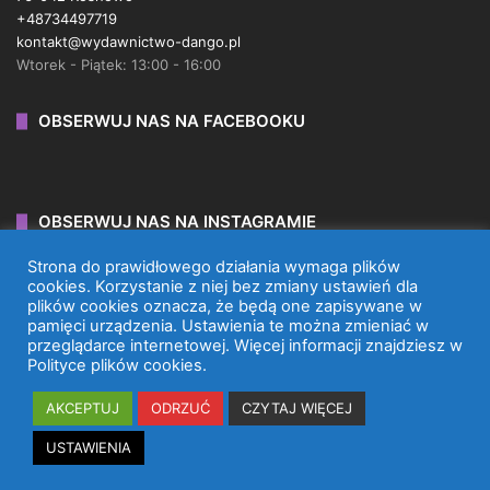
+48734497719
kontakt@wydawnictwo-dango.pl
Wtorek - Piątek: 13:00 - 16:00
OBSERWUJ NAS NA FACEBOOKU
OBSERWUJ NAS NA INSTAGRAMIE
Strona do prawidłowego działania wymaga plików
cookies. Korzystanie z niej bez zmiany ustawień dla
plików cookies oznacza, że będą one zapisywane w
pamięci urządzenia. Ustawienia te można zmieniać w
przeglądarce internetowej. Więcej informacji znajdziesz w
WYDAWNICTWO DANGO 2026 © WSZYSTKIE PRAWA
Polityce plików cookies.
ZASTRZEŻONE.
AKCEPTUJ
ODRZUĆ
CZYTAJ WIĘCEJ
Facebook
X
Instagram
TikTok
USTAWIENIA