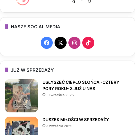
NASZE SOCIAL MEDIA
F
X
I
T
a
n
i
c
s
k
JUŻ W SPRZEDAŻY
e
t
T
USŁYSZEĆ CIEPŁO SŁOŃCA -CZTERY
PORY ROKU- 3 JUŻ U NAS
b
a
o
10 września 2025
o
g
k
o
r
DUSZEK MIŁOŚCI W SPRZEDAŻY
3 września 2025
k
a