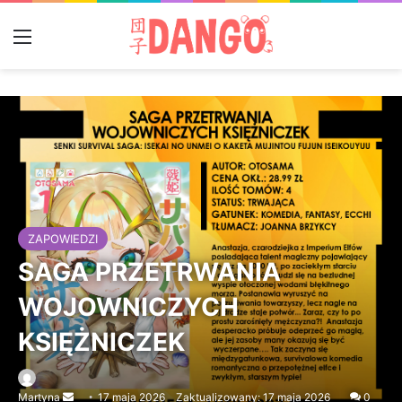
Menu
ZAPOWIEDZI
SAGA PRZETRWANIA
WOJOWNICZYCH
KSIĘŻNICZEK
Martyna
Send
17 maja 2026
Zaktualizowany: 17 maja 2026
0