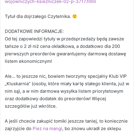
wojowniczych-ksiezniczek-02-p-3717.html
Tytuł dla dojrzałego Czytelnika.
DODATKOWE INFORMACJE:
Od tej zapowiedzi tytuły w przedsprzedaży będą zawsze
tańsze o 2 zł niż cena okładkowa, a dodatkowo dla 200
pierwszych preorderów gwarantujemy darmową dostawę
listem ekonomicznym!
Ale… to jeszcze nic, bowiem tworzymy specjalny Klub VIP
„Kluskarnia” (osoby, które miały kartę stałego klienta, już w
nim są), a w nim darmowa wysyłka listem priorytetowym
oraz dodatkowy dodatek do preorderów! Więcej
szczegółów już wkrótce.
A jeśli chcecie zakupić tomiki jeszcze taniej, to koniecznie
zajrzyjcie do
Piez na mangi
, bo znowu ukradł ze sklepu