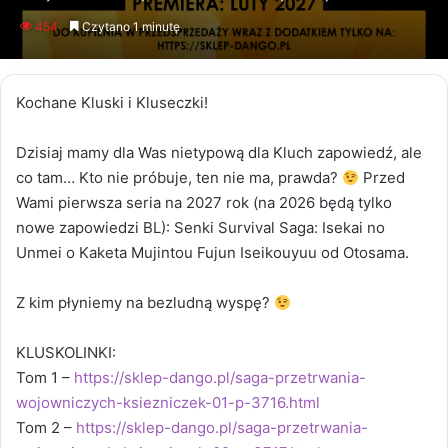
an
454
Czytano 1 minutę
email
Kochane Kluski i Kluseczki!
Dzisiaj mamy dla Was nietypową dla Kluch zapowiedź, ale
co tam… Kto nie próbuje, ten nie ma, prawda?
Przed
Wami pierwsza seria na 2027 rok (na 2026 będą tylko
nowe zapowiedzi BL): Senki Survival Saga: Isekai no
Unmei o Kaketa Mujintou Fujun Iseikouyuu od Otosama.
Z kim płyniemy na bezludną wyspę?
KLUSKOLINKI:
Tom 1 –
https://sklep-dango.pl/saga-przetrwania-
wojowniczych-ksiezniczek-01-p-3716.html
Tom 2 –
https://sklep-dango.pl/saga-przetrwania-