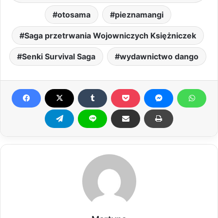
otosama
pieznamangi
Saga przetrwania Wojowniczych Księżniczek
Senki Survival Saga
wydawnictwo dango