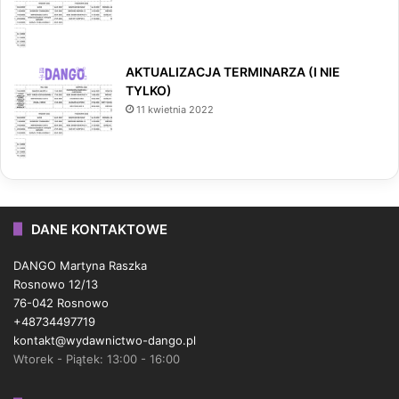
AKTUALIZACJA TERMINARZA (I NIE
TYLKO)
11 kwietnia 2022
DANE KONTAKTOWE
DANGO Martyna Raszka
Rosnowo 12/13
76-042 Rosnowo
+48734497719
kontakt@wydawnictwo-dango.pl
Wtorek - Piątek: 13:00 - 16:00