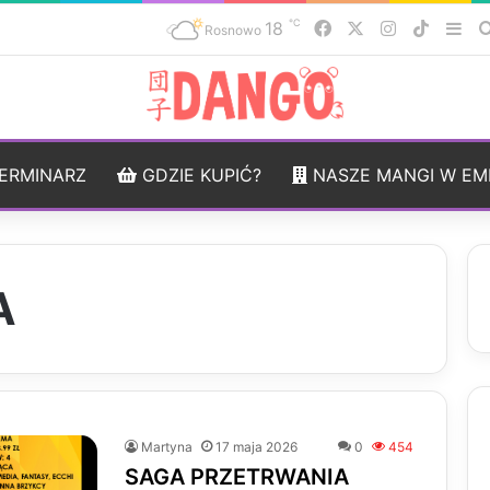
℃
18
Facebook
X
Instagram
TikTok
Sid
Rosnowo
ERMINARZ
GDZIE KUPIĆ?
NASZE MANGI W EM
A
Martyna
17 maja 2026
0
454
SAGA PRZETRWANIA