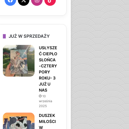
a
n
i
c
s
k
e
t
T
JUŻ W SPRZEDAŻY
b
a
o
USŁYSZE
Ć CIEPŁO
o
g
k
SŁOŃCA
-CZTERY
o
r
PORY
ROKU- 3
k
a
JUŻ U
NAS
m
10
września
2025
DUSZEK
MIŁOŚCI
W