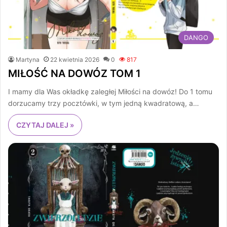
DANGO
Martyna
22 kwietnia 2026
0
817
MIŁOŚĆ NA DOWÓZ TOM 1
I mamy dla Was okładkę zaległej Miłości na dowóz! Do 1 tomu
dorzucamy trzy pocztówki, w tym jedną kwadratową, a…
CZYTAJ DALEJ »