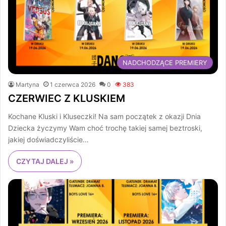
NADCHODZĄCE PREMIERY
Martyna
1 czerwca 2026
0
383
CZERWIEC Z KLUSKIEM
Kochane Kluski i Kluseczki! Na sam początek z okazji Dnia
Dziecka życzymy Wam choć trochę takiej samej beztroski,
jakiej doświadczyliście…
CZYTAJ DALEJ »