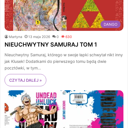
DANGO
Martyna
13 maja 2026
0
630
NIEUCHWYTNY SAMURAJ TOM 1
Nieuchwytny Samuraj, którego w swoje łapki schwytał nikt inny
jak Klusek! Dodatkami do pierwszego tomu będą dwie
pocztówki, w tym…
CZYTAJ DALEJ »