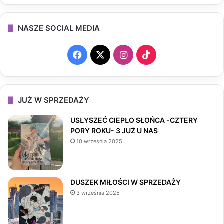
NASZE SOCIAL MEDIA
F
X
I
T
a
n
i
c
s
k
JUŻ W SPRZEDAŻY
e
t
T
USŁYSZEĆ CIEPŁO SŁOŃCA -CZTERY
PORY ROKU- 3 JUŻ U NAS
b
a
o
10 września 2025
o
g
k
o
r
DUSZEK MIŁOŚCI W SPRZEDAŻY
3 września 2025
k
a
m