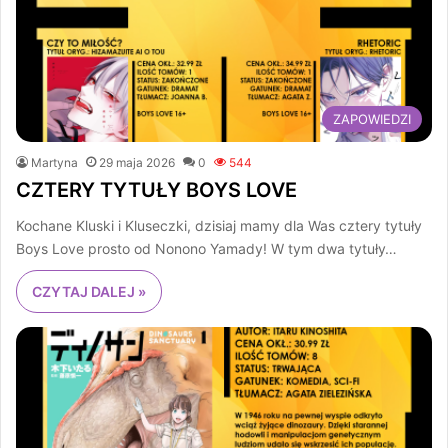
ZAPOWIEDZI
Martyna
29 maja 2026
0
544
CZTERY TYTUŁY BOYS LOVE
Kochane Kluski i Kluseczki, dzisiaj mamy dla Was cztery tytuły
Boys Love prosto od Nonono Yamady! W tym dwa tytuły…
CZYTAJ DALEJ »