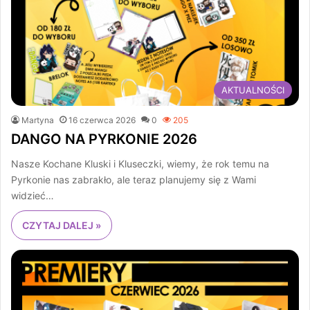
AKTUALNOŚCI
Martyna
16 czerwca 2026
0
205
DANGO NA PYRKONIE 2026
Nasze Kochane Kluski i Kluseczki, wiemy, że rok temu na
Pyrkonie nas zabrakło, ale teraz planujemy się z Wami
widzieć…
CZYTAJ DALEJ »