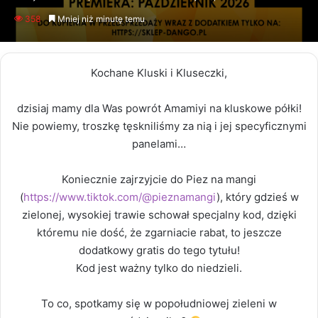
an
358
Mniej niż minutę temu
email
Kochane Kluski i Kluseczki,
dzisiaj mamy dla Was powrót Amamiyi na kluskowe półki!
Nie powiemy, troszkę tęskniliśmy za nią i jej specyficznymi
panelami…
Koniecznie zajrzyjcie do Piez na mangi
(
https://www.tiktok.com/@pieznamangi
), który gdzieś w
zielonej, wysokiej trawie schował specjalny kod, dzięki
któremu nie dość, że zgarniacie rabat, to jeszcze
dodatkowy gratis do tego tytułu!
Kod jest ważny tylko do niedzieli.
To co, spotkamy się w popołudniowej zieleni w