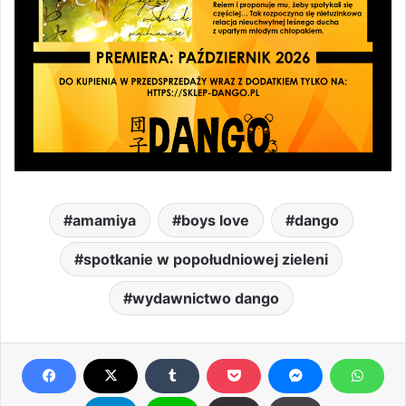
amamiya
boys love
dango
spotkanie w popołudniowej zieleni
wydawnictwo dango