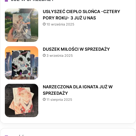
e
t
T
USŁYSZEĆ CIEPŁO SŁOŃCA -CZTERY
PORY ROKU- 3 JUŻ U NAS
b
a
o
10 września 2025
o
g
k
o
r
DUSZEK MIŁOŚCI W SPRZEDAŻY
3 września 2025
k
a
m
NARZECZONA DLA IGNATA JUŻ W
SPRZEDAŻY
11 sierpnia 2025