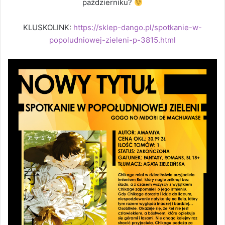
październiku?
KLUSKOLINK:
https://sklep-dango.pl/spotkanie-w-
popoludniowej-zieleni-p-3815.html