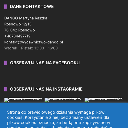
DANE KONTAKTOWE
DANGO Martyna Raszka
Rosnowo 12/13
76-042 Rosnowo
+48734497719
kontakt@wydawnictwo-dango.pl
Wtorek - Piątek: 13:00 - 16:00
OBSERWUJ NAS NA FACEBOOKU
OBSERWUJ NAS NA INSTAGRAMIE
Strona do prawidłowego działania wymaga plików
cookies. Korzystanie z niej bez zmiany ustawień dla
plików cookies oznacza, że będą one zapisywane w
WYDAWNICTWO DANGO 2026 © WSZYSTKIE PRAWA
pamięci urządzenia. Ustawienia te można zmieniać w