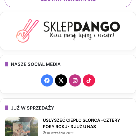
NASZE SOCIAL MEDIA
F
X
I
T
a
n
i
c
s
k
JUŻ W SPRZEDAŻY
e
t
T
USŁYSZEĆ CIEPŁO SŁOŃCA -CZTERY
PORY ROKU- 3 JUŻ U NAS
b
a
o
10 września 2025