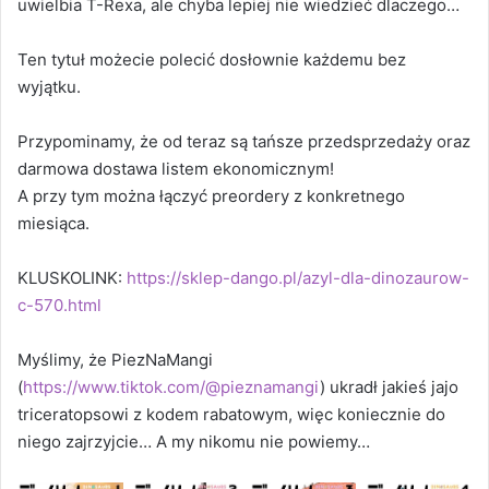
uwielbia T-Rexa, ale chyba lepiej nie wiedzieć dlaczego…
Ten tytuł możecie polecić dosłownie każdemu bez
wyjątku.
Przypominamy, że od teraz są tańsze przedsprzedaży oraz
darmowa dostawa listem ekonomicznym!
A przy tym można łączyć preordery z konkretnego
miesiąca.
KLUSKOLINK:
https://sklep-dango.pl/azyl-dla-dinozaurow-
c-570.html
Myślimy, że PiezNaMangi
(
https://www.tiktok.com/@pieznamangi
) ukradł jakieś jajo
triceratopsowi z kodem rabatowym, więc koniecznie do
niego zajrzyjcie… A my nikomu nie powiemy…