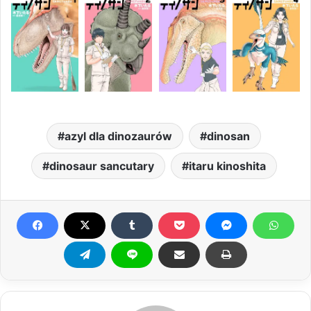
azyl dla dinozaurów
dinosan
dinosaur sancutary
itaru kinoshita