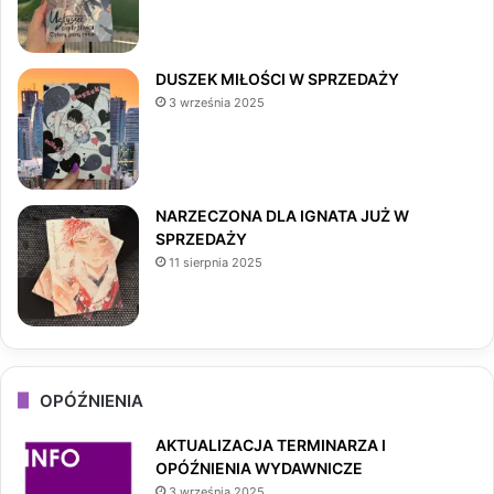
o
g
k
o
r
DUSZEK MIŁOŚCI W SPRZEDAŻY
3 września 2025
k
a
m
NARZECZONA DLA IGNATA JUŻ W
SPRZEDAŻY
11 sierpnia 2025
OPÓŹNIENIA
AKTUALIZACJA TERMINARZA I
OPÓŹNIENIA WYDAWNICZE
3 września 2025