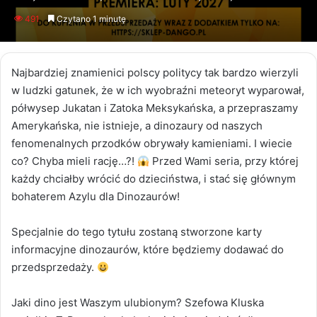
an
491
Czytano 1 minutę
email
Najbardziej znamienici polscy politycy tak bardzo wierzyli
w ludzki gatunek, że w ich wyobraźni meteoryt wyparował,
półwysep Jukatan i Zatoka Meksykańska, a przepraszamy
Amerykańska, nie istnieje, a dinozaury od naszych
fenomenalnych przodków obrywały kamieniami. I wiecie
co? Chyba mieli rację…?!
Przed Wami seria, przy której
każdy chciałby wrócić do dzieciństwa, i stać się głównym
bohaterem Azylu dla Dinozaurów!
Specjalnie do tego tytułu zostaną stworzone karty
informacyjne dinozaurów, które będziemy dodawać do
przedsprzedaży.
Jaki dino jest Waszym ulubionym? Szefowa Kluska