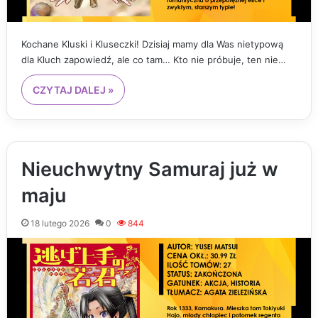
Kochane Kluski i Kluseczki! Dzisiaj mamy dla Was nietypową
dla Kluch zapowiedź, ale co tam… Kto nie próbuje, ten nie…
CZYTAJ DALEJ »
Nieuchwytny Samuraj już w
maju
18 lutego 2026
0
844