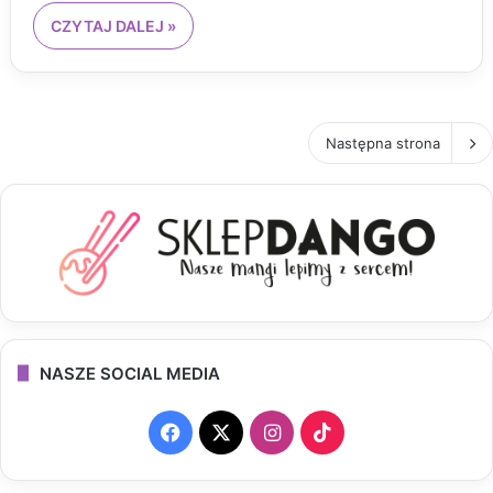
CZYTAJ DALEJ »
Następna strona
NASZE SOCIAL MEDIA
F
X
I
T
a
n
i