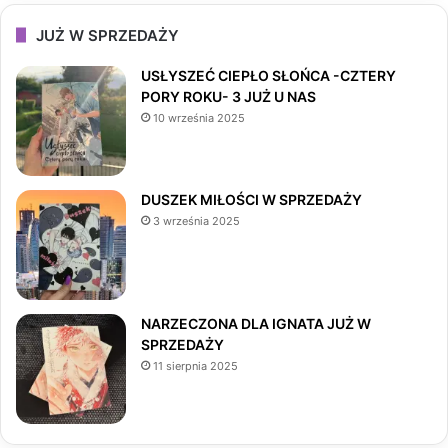
c
s
k
JUŻ W SPRZEDAŻY
e
t
T
USŁYSZEĆ CIEPŁO SŁOŃCA -CZTERY
PORY ROKU- 3 JUŻ U NAS
b
a
o
10 września 2025
o
g
k
o
r
DUSZEK MIŁOŚCI W SPRZEDAŻY
3 września 2025
k
a
m
NARZECZONA DLA IGNATA JUŻ W
SPRZEDAŻY
11 sierpnia 2025