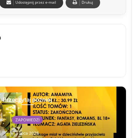
Udostępnij przez e-mail
Drukuj
a
Przeczytaj później
ZAPOWIEDZI
1 lipca 2026