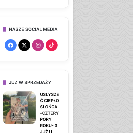
NASZE SOCIAL MEDIA
F
X
I
T
a
n
i
c
s
k
e
t
T
JUŻ W SPRZEDAŻY
b
a
o
USŁYSZE
Ć CIEPŁO
o
g
k
SŁOŃCA
-CZTERY
o
r
PORY
ROKU- 3
k
a
JUŻ U