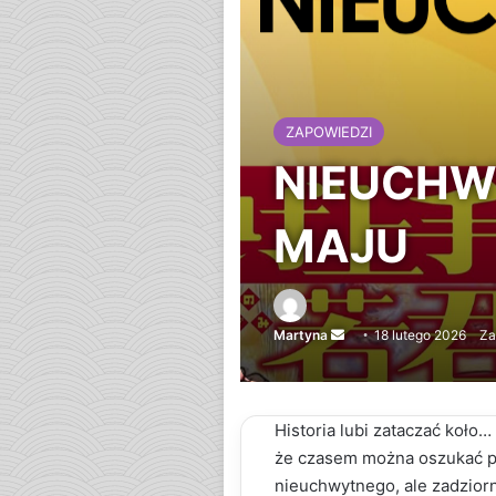
ZAPOWIEDZI
NIEUCHW
MAJU
Martyna
Send
18 lutego 2026
Za
an
email
Historia lubi zataczać koło…
że czasem można oszukać p
nieuchwytnego, ale zadziorn