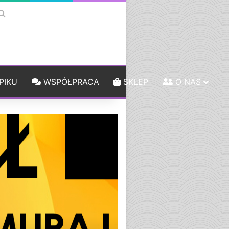
k
debar
Szukaj
PIKU
WSPÓŁPRACA
SKLEP
O NAS