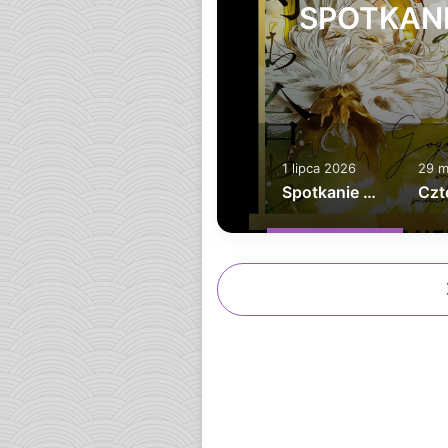
NIA
SPOTKAN
ŻNICZEK
1 lipca 2026
29 m
Spotkanie w popołudniowej zieleni