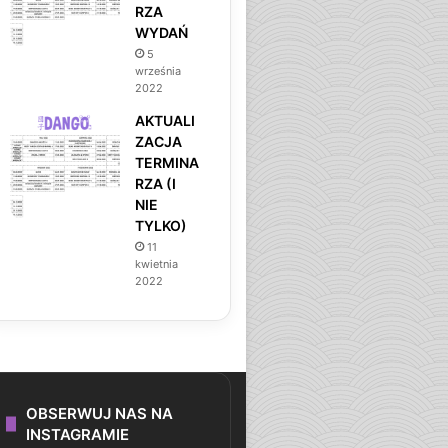
RZA
WYDAŃ
5
września
2022
AKTUALI
ZACJA
TERMINA
RZA (I
NIE
TYLKO)
11
kwietnia
2022
OBSERWUJ NAS NA
INSTAGRAMIE