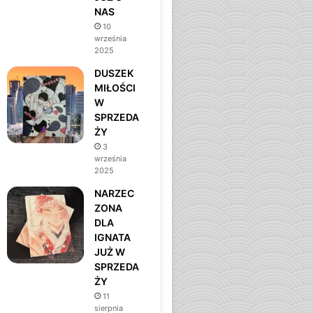
NAS
m
10
września
2025
DUSZEK
MIŁOŚCI
W
SPRZEDA
ŻY
3
września
2025
NARZEC
ZONA
DLA
IGNATA
JUŻ W
SPRZEDA
ŻY
ZAPOWIEDZI
11
sierpnia