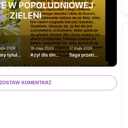
IE W POPOŁUDNIOWEJ
ZIELENI
aja 2026
18 maja 2026
17 maja 2026
Cztery tytuły Boys Love
Azyl dla dinozaurów
Saga przetrwania Wojowniczych Księżniczek
ZOSTAW KOMENTARZ