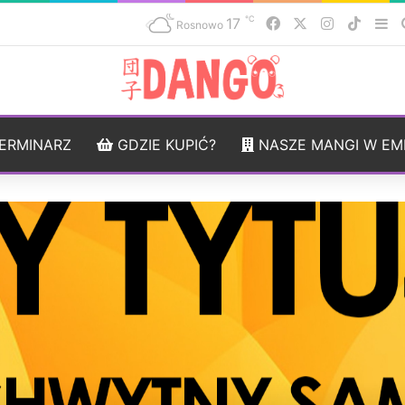
℃
17
Facebook
X
Instagram
TikTo
Si
Rosnowo
ERMINARZ
GDZIE KUPIĆ?
NASZE MANGI W EM