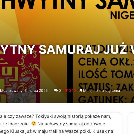
YTNY SAMURAJ JUŻ
ktualizowany: 6 marca 2026
0
840
Mniej niż minutę temu
 ale czy zawsze? Tokiyuki swoją historią pokaże nam,
rzeznaczenie.
Nieuchwytny samuraj od równie
ego Kluska już w maju trafi na Wasze półki. Klusek na