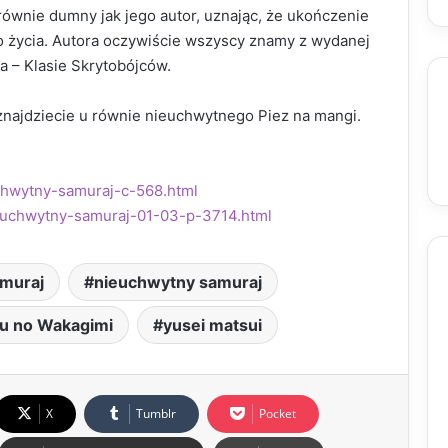
równie dumny jak jego autor, uznając, że ukończenie
go życia. Autora oczywiście wszyscy znamy z wydanej
a – Klasie Skrytobójców.
najdziecie u równie nieuchwytnego Piez na mangi.
uchwytny-samuraj-c-568.html
ieuchwytny-samuraj-01-03-p-3714.html
amuraj
nieuchwytny samuraj
u no Wakagimi
yusei matsui
X
Tumblr
Pocket