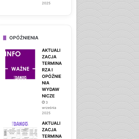
29 maja 2026
2025
CZTERY TYTUŁY BOYS L
OPÓŹNIENIA
AKTUALI
ZACJA
TERMINA
RZA I
OPÓŹNIE
NIA
WYDAW
NICZE
3
września
2025
AKTUALI
ZACJA
TERMINA