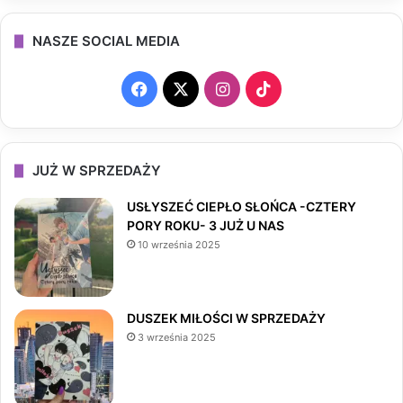
NASZE SOCIAL MEDIA
F
X
I
T
a
n
i
c
s
k
JUŻ W SPRZEDAŻY
e
t
T
USŁYSZEĆ CIEPŁO SŁOŃCA -CZTERY
PORY ROKU- 3 JUŻ U NAS
b
a
o
10 września 2025
o
g
k
o
r
DUSZEK MIŁOŚCI W SPRZEDAŻY
3 września 2025
k
a
m