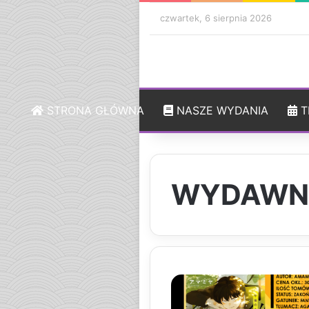
czwartek, 6 sierpnia 2026
STRONA GŁÓWNA
NASZE WYDANIA
T
WYDAWN