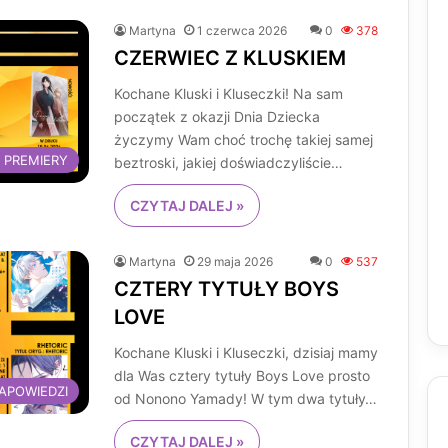
Martyna
1 czerwca 2026
0
378
CZERWIEC Z KLUSKIEM
Kochane Kluski i Kluseczki! Na sam
początek z okazji Dnia Dziecka
życzymy Wam choć trochę takiej samej
 PREMIERY
beztroski, jakiej doświadczyliście…
CZYTAJ DALEJ »
Martyna
29 maja 2026
0
537
CZTERY TYTUŁY BOYS
LOVE
Kochane Kluski i Kluseczki, dzisiaj mamy
dla Was cztery tytuły Boys Love prosto
APOWIEDZI
od Nonono Yamady! W tym dwa tytuły…
CZYTAJ DALEJ »