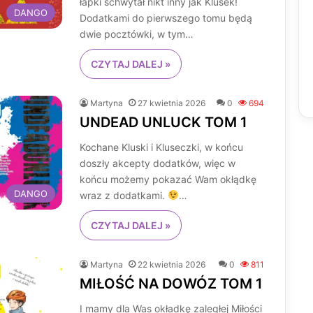
łapki schwytał nikt inny jak Klusek!
DANGO
Dodatkami do pierwszego tomu będą
dwie pocztówki, w tym…
CZYTAJ DALEJ »
Martyna
27 kwietnia 2026
0
694
UNDEAD UNLUCK TOM 1
Kochane Kluski i Kluseczki, w końcu
doszły akcepty dodatków, więc w
końcu możemy pokazać Wam okłądkę
DANGO
wraz z dodatkami.
…
CZYTAJ DALEJ »
Martyna
22 kwietnia 2026
0
811
MIŁOŚĆ NA DOWÓZ TOM 1
I mamy dla Was okładkę zaległej Miłości