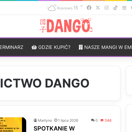
℃
15
Facebook
X
Instagram
TikTo
Si
Rosnowo
ERMINARZ
GDZIE KUPIĆ?
NASZE MANGI W EM
ICTWO DANGO
Martyna
1 lipca 2026
0
346
SPOTKANIE W