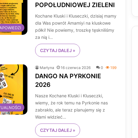
POPOŁUDNIOWEJ ZIELENI
Kochane Kluski i Kluseczki, dzisiaj mamy
dla Was powrót Amamiyi na kluskowe
APOWIEDZI
półki! Nie powiemy, troszkę tęskniliśmy
za nią i…
CZYTAJ DALEJ »
Martyna
16 czerwca 2026
0
199
DANGO NA PYRKONIE
2026
Nasze Kochane Kluski i Kluseczki,
wiemy, że rok temu na Pyrkonie nas
TUALNOŚCI
zabrakło, ale teraz planujemy się z
Wami widzieć…
CZYTAJ DALEJ »