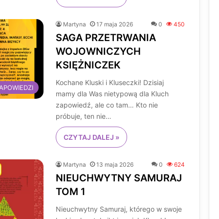
Martyna
17 maja 2026
0
450
SAGA PRZETRWANIA
WOJOWNICZYCH
KSIĘŻNICZEK
Kochane Kluski i Kluseczki! Dzisiaj
APOWIEDZI
mamy dla Was nietypową dla Kluch
zapowiedź, ale co tam… Kto nie
próbuje, ten nie…
CZYTAJ DALEJ »
Martyna
13 maja 2026
0
624
NIEUCHWYTNY SAMURAJ
TOM 1
Nieuchwytny Samuraj, którego w swoje