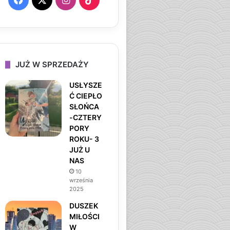
a
n
i
c
s
k
e
t
T
JUŻ W SPRZEDAŻY
b
a
o
USŁYSZE
Ć CIEPŁO
o
g
k
SŁOŃCA
-CZTERY
o
r
PORY
ROKU- 3
k
a
JUŻ U
NAS
m
10
września
2025
DUSZEK
MIŁOŚCI
W