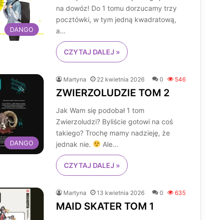
na dowóz! Do 1 tomu dorzucamy trzy
pocztówki, w tym jedną kwadratową,
DANGO
a…
CZYTAJ DALEJ »
Martyna
22 kwietnia 2026
0
546
ZWIERZOLUDZIE TOM 2
Jak Wam się podobał 1 tom
Zwierzoludzi? Byliście gotowi na coś
takiego? Trochę mamy nadzieję, że
DANGO
jednak nie.
Ale…
CZYTAJ DALEJ »
Martyna
13 kwietnia 2026
0
635
MAID SKATER TOM 1