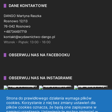
DANE KONTAKTOWE
DANGO Martyna Raszka
Rosnowo 12/13
76-042 Rosnowo
+48734497719
kontakt@wydawnictwo-dango.pl
Wtorek - Piątek: 13:00 - 16:00
OBSERWUJ NAS NA FACEBOOKU
OBSERWUJ NAS NA INSTAGRAMIE
Strona do prawidłowego działania wymaga plików
cookies. Korzystanie z niej bez zmiany ustawień dla
plików cookies oznacza, że będą one zapisywane w
WYDAWNICTWO DANGO 2026 © WSZYSTKIE PRAWA
pamięci urządzenia. Ustawienia te można zmieniać w