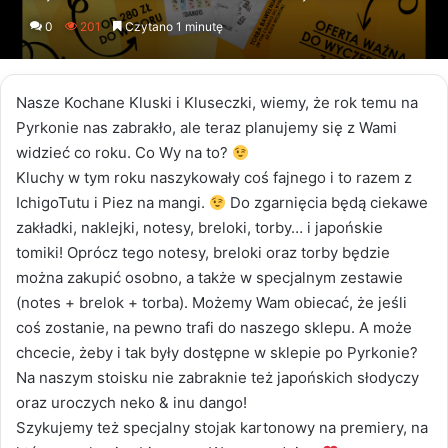
an
0
201
Czytano 1 minutę
email
Nasze Kochane Kluski i Kluseczki, wiemy, że rok temu na
Pyrkonie nas zabrakło, ale teraz planujemy się z Wami
widzieć co roku. Co Wy na to?
Kluchy w tym roku naszykowały coś fajnego i to razem z
IchigoTutu i Piez na mangi.
Do zgarnięcia będą ciekawe
zakładki, naklejki, notesy, breloki, torby… i japońskie
tomiki! Oprócz tego notesy, breloki oraz torby będzie
można zakupić osobno, a także w specjalnym zestawie
(notes + brelok + torba). Możemy Wam obiecać, że jeśli
coś zostanie, na pewno trafi do naszego sklepu. A może
chcecie, żeby i tak były dostępne w sklepie po Pyrkonie?
Na naszym stoisku nie zabraknie też japońskich słodyczy
oraz uroczych neko & inu dango!
Szykujemy też specjalny stojak kartonowy na premiery, na