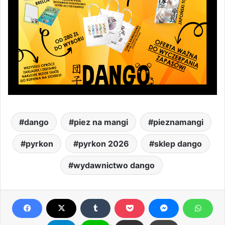
dango
piez na mangi
pieznamangi
pyrkon
pyrkon 2026
sklep dango
wydawnictwo dango