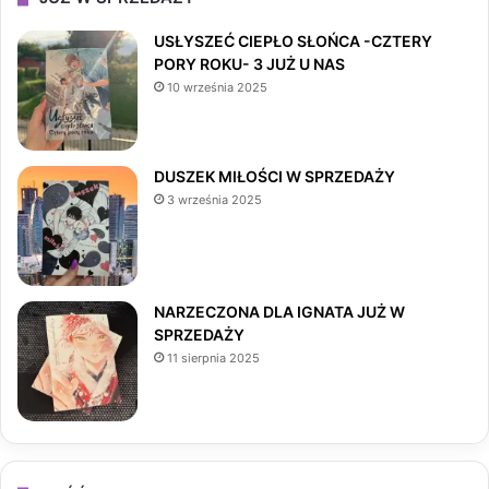
e
t
T
USŁYSZEĆ CIEPŁO SŁOŃCA -CZTERY
PORY ROKU- 3 JUŻ U NAS
b
a
o
10 września 2025
o
g
k
o
r
DUSZEK MIŁOŚCI W SPRZEDAŻY
3 września 2025
k
a
m
NARZECZONA DLA IGNATA JUŻ W
SPRZEDAŻY
11 sierpnia 2025