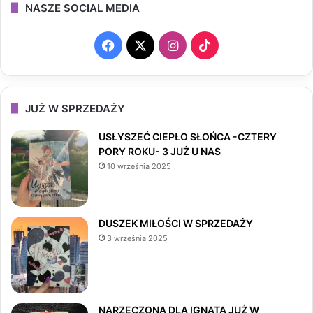
NASZE SOCIAL MEDIA
F
X
I
T
a
n
i
c
s
k
JUŻ W SPRZEDAŻY
e
t
T
USŁYSZEĆ CIEPŁO SŁOŃCA -CZTERY
PORY ROKU- 3 JUŻ U NAS
b
a
o
10 września 2025
o
g
k
o
r
DUSZEK MIŁOŚCI W SPRZEDAŻY
3 września 2025
k
a
m
NARZECZONA DLA IGNATA JUŻ W