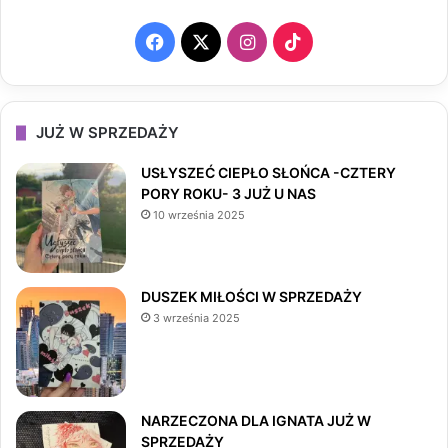
F
X
I
T
a
n
i
c
s
k
JUŻ W SPRZEDAŻY
e
t
T
USŁYSZEĆ CIEPŁO SŁOŃCA -CZTERY
PORY ROKU- 3 JUŻ U NAS
b
a
o
10 września 2025
o
g
k
o
r
DUSZEK MIŁOŚCI W SPRZEDAŻY
3 września 2025
k
a
m
NARZECZONA DLA IGNATA JUŻ W
SPRZEDAŻY