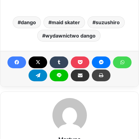
dango
maid skater
suzushiro
wydawnictwo dango