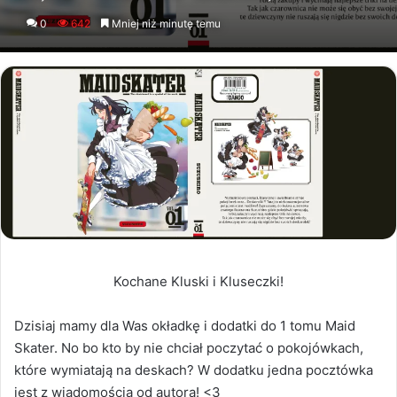
an
0
642
Mniej niż minutę temu
email
Kochane Kluski i Kluseczki!
Dzisiaj mamy dla Was okładkę i dodatki do 1 tomu Maid
Skater. No bo kto by nie chciał poczytać o pokojówkach,
które wymiatają na deskach? W dodatku jedna pocztówka
jest z wiadomością od autora! <3