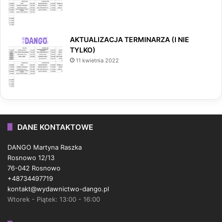
AKTUALIZACJA TERMINARZA (I NIE
TYLKO)
11 kwietnia 2022
DANE KONTAKTOWE
DANGO Martyna Raszka
Rosnowo 12/13
76-042 Rosnowo
+48734497719
kontakt@wydawnictwo-dango.pl
Wtorek - Piątek: 13:00 - 16:00