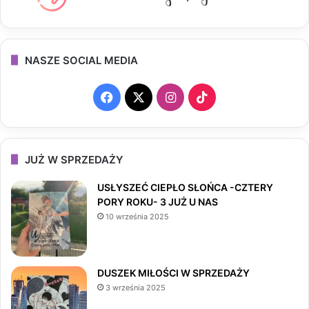
NASZE SOCIAL MEDIA
F
X
I
T
a
n
i
c
s
k
JUŻ W SPRZEDAŻY
e
t
T
USŁYSZEĆ CIEPŁO SŁOŃCA -CZTERY
PORY ROKU- 3 JUŻ U NAS
b
a
o
10 września 2025
o
g
k
o
r
DUSZEK MIŁOŚCI W SPRZEDAŻY
3 września 2025
k
a