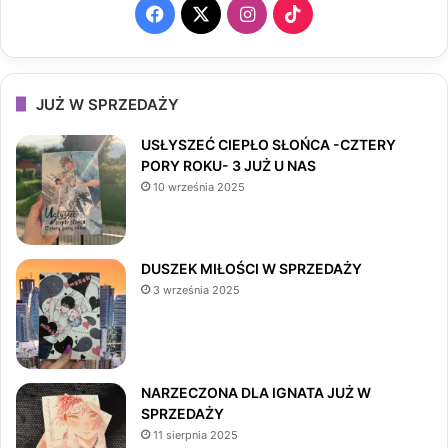
F
X
I
T
a
n
i
c
s
k
JUŻ W SPRZEDAŻY
e
t
T
USŁYSZEĆ CIEPŁO SŁOŃCA -CZTERY
PORY ROKU- 3 JUŻ U NAS
b
a
o
10 września 2025
o
g
k
o
r
DUSZEK MIŁOŚCI W SPRZEDAŻY
3 września 2025
k
a
m
NARZECZONA DLA IGNATA JUŻ W
SPRZEDAŻY
11 sierpnia 2025