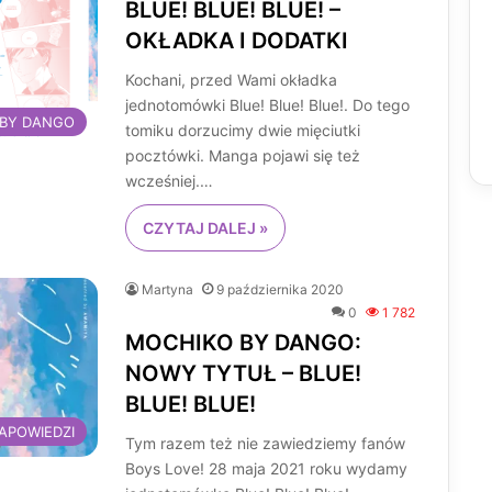
BLUE! BLUE! BLUE! –
OKŁADKA I DODATKI
Kochani, przed Wami okładka
jednotomówki Blue! Blue! Blue!. Do tego
 BY DANGO
tomiku dorzucimy dwie mięciutki
pocztówki. Manga pojawi się też
wcześniej.…
CZYTAJ DALEJ »
Martyna
9 października 2020
0
1 782
MOCHIKO BY DANGO:
NOWY TYTUŁ – BLUE!
BLUE! BLUE!
APOWIEDZI
Tym razem też nie zawiedziemy fanów
Boys Love! 28 maja 2021 roku wydamy