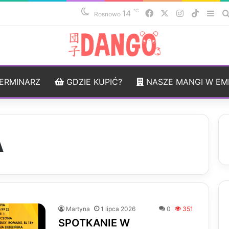
℃
14
Facebook
X
Instagram
TikTok
Sid
Rosnowo
ERMINARZ
GDZIE KUPIĆ?
NASZE MANGI W EM
A
Martyna
1 lipca 2026
0
351
SPOTKANIE W