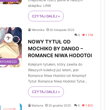
sklepiku: LINK
CZYTAJ DALEJ »
Weronika
20 listopada 2022
0
1 179
NOWY TYTUŁ OD
MOCHIKO BY DANGO –
ROMANCE NIWA HODOTOI
APOWIEDZI
Kolejnym tytułem, który zawita do
Waszych kolekcji już latem, jest
Romance Niwa Hodotoi od Amamiyi!
Tytuł: Romance Niwa Hodotoi Tytuł…
CZYTAJ DALEJ »
Martyna
25 grudnia 2020
0
1 913