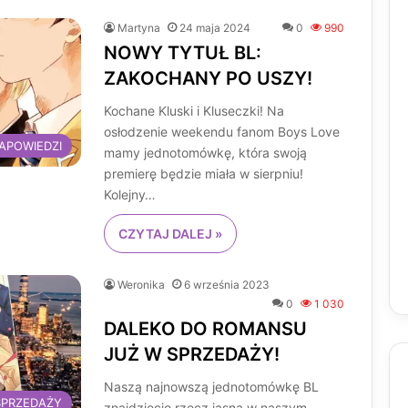
Martyna
24 maja 2024
0
990
NOWY TYTUŁ BL:
ZAKOCHANY PO USZY!
Kochane Kluski i Kluseczki! Na
osłodzenie weekendu fanom Boys Love
APOWIEDZI
mamy jednotomówkę, która swoją
premierę będzie miała w sierpniu!
Kolejny…
CZYTAJ DALEJ »
Weronika
6 września 2023
0
1 030
DALEKO DO ROMANSU
JUŻ W SPRZEDAŻY!
Naszą najnowszą jednotomówkę BL
SPRZEDAŻY
znajdziecie rzecz jasna w naszym