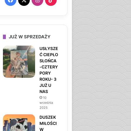
a
n
i
c
s
k
e
t
T
JUŻ W SPRZEDAŻY
b
a
o
USŁYSZE
Ć CIEPŁO
o
g
k
SŁOŃCA
-CZTERY
o
r
PORY
ROKU- 3
k
a
JUŻ U
NAS
m
10
września
2025
DUSZEK
MIŁOŚCI
W