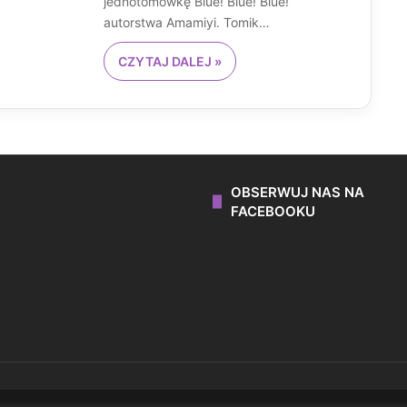
jednotomówkę Blue! Blue! Blue!
autorstwa Amamiyi. Tomik…
CZYTAJ DALEJ »
OBSERWUJ NAS NA
FACEBOOKU