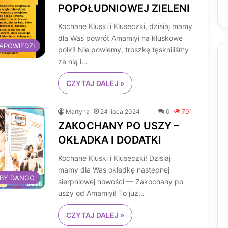
POPOŁUDNIOWEJ ZIELENI
Kochane Kluski i Kluseczki, dzisiaj mamy
dla Was powrót Amamiyi na kluskowe
APOWIEDZI
półki! Nie powiemy, troszkę tęskniliśmy
za nią i…
CZYTAJ DALEJ »
Martyna
24 lipca 2024
0
701
ZAKOCHANY PO USZY –
OKŁADKA I DODATKI
Kochane Kluski i Kluseczki! Dzisiaj
mamy dla Was okładkę następnej
 BY DANGO
sierpniowej nowości — Zakochany po
uszy od Amamiyi! To już…
CZYTAJ DALEJ »