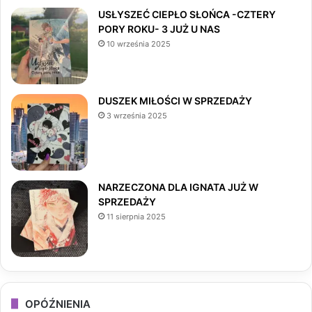
e
t
T
USŁYSZEĆ CIEPŁO SŁOŃCA -CZTERY
PORY ROKU- 3 JUŻ U NAS
b
a
o
10 września 2025
o
g
k
o
r
DUSZEK MIŁOŚCI W SPRZEDAŻY
3 września 2025
k
a
m
NARZECZONA DLA IGNATA JUŻ W
SPRZEDAŻY
11 sierpnia 2025
OPÓŹNIENIA