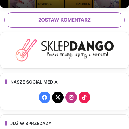
ZOSTAW KOMENTARZ
NASZE SOCIAL MEDIA
F
X
I
T
a
n
i
c
s
k
JUŻ W SPRZEDAŻY