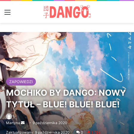
Menu
ZAPOWIEDZI
MOCHIKO BY DANGO: NOWY
TYTUŁ – BLUE! BLUE! BLUE!
Martyna
Send
9 października 2020
an
Zaktualizowany: 9 października 2020
0
1 784