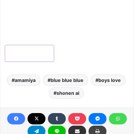
KUP ONLINE
amamiya
blue blue blue
boys love
shonen ai