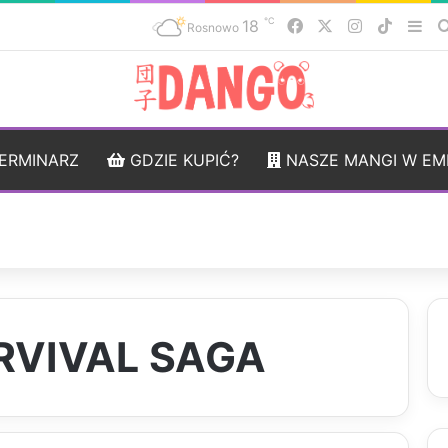
℃
18
Facebook
X
Instagram
TikTok
Sid
Rosnowo
ERMINARZ
GDZIE KUPIĆ?
NASZE MANGI W EM
RVIVAL SAGA