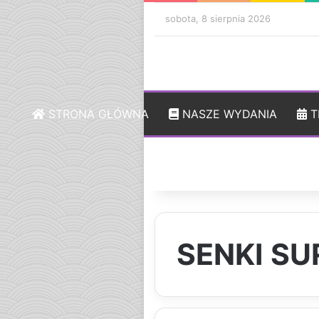
sobota, 8 sierpnia 2026
STRONA GŁÓWNA
NASZE WYDANIA
T
SENKI SU