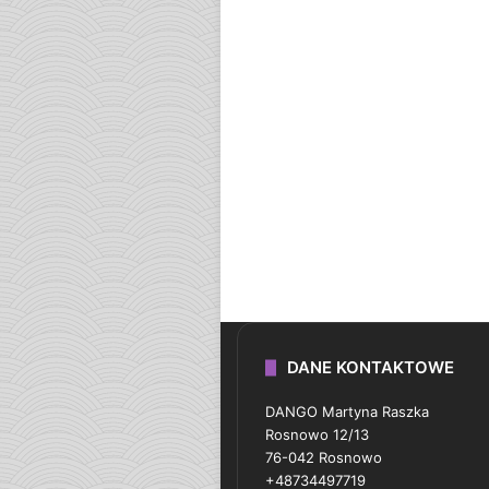
DANE KONTAKTOWE
DANGO Martyna Raszka
Rosnowo 12/13
76-042 Rosnowo
+48734497719