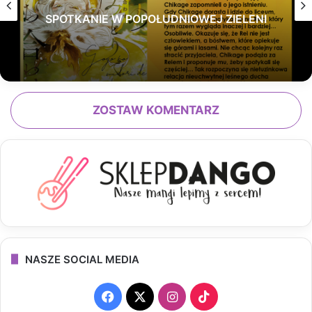
SPOTKANIE W POPOŁUDNIOWEJ ZIELENI
ZOSTAW KOMENTARZ
NASZE SOCIAL MEDIA
F
X
I
T