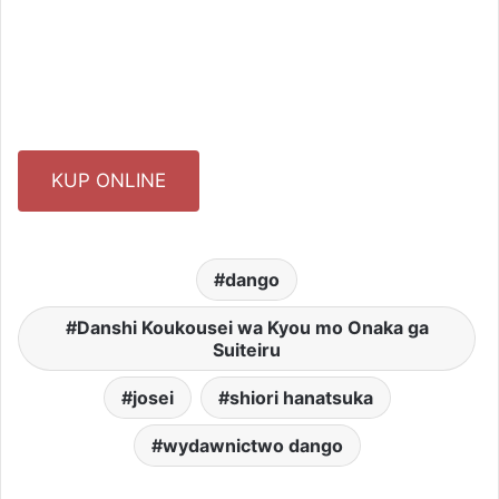
KUP ONLINE
dango
Danshi Koukousei wa Kyou mo Onaka ga
Suiteiru
josei
shiori hanatsuka
wydawnictwo dango