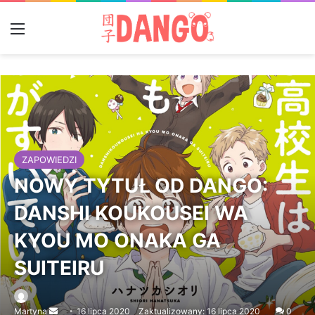
Menu
ZAPOWIEDZI
NOWY TYTUŁ OD DANGO:
DANSHI KOUKOUSEI WA
KYOU MO ONAKA GA
SUITEIRU
Martyna
Send
16 lipca 2020
Zaktualizowany: 16 lipca 2020
0