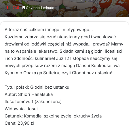
an
1 735
Czytano 1 minutę
email
A teraz coś całkiem innego i nietypowego…
Każdemu zdarza się czuć nieustanny głód i wachlować
drzwiami od lodówki częściej niż wypada… prawda? Mamy
na to wspaniałe lekarstwo. Składnikami są głodni licealiści
i ich zdolności kulinarne! Już 12 listopada nauczymy się
nowych przepisów razem z mangą Danshi Koukousei wa
Kyou mo Onaka ga Suiteiru, czyli Głodni bez ustanku!
Tytuł polski: Głodni bez ustanku
Autor: Shiori Hanatsuka
Ilość tomów: 1 (zakończona)
Widownia: Josei
Gatunek: Komedia, szkolne życie, okruchy życia
Cena: 23,90 zł