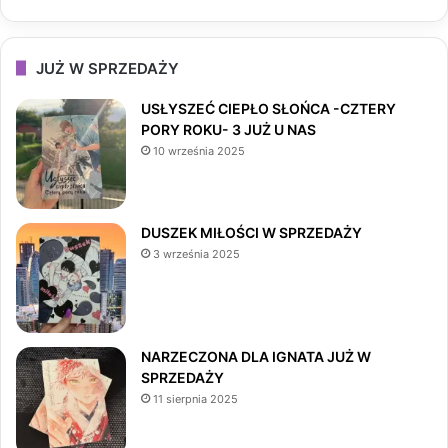
a
n
i
c
s
k
JUŻ W SPRZEDAŻY
e
t
T
USŁYSZEĆ CIEPŁO SŁOŃCA -CZTERY
PORY ROKU- 3 JUŻ U NAS
b
a
o
10 września 2025
o
g
k
o
r
DUSZEK MIŁOŚCI W SPRZEDAŻY
3 września 2025
k
a
m
NARZECZONA DLA IGNATA JUŻ W
SPRZEDAŻY
11 sierpnia 2025