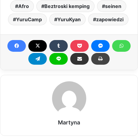
Afro
Beztroski kemping
seinen
YuruCamp
YuruKyan
zapowiedzi
Martyna