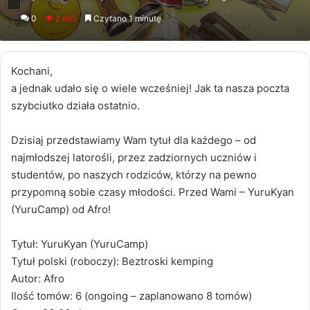
an
0
2 665
Czytano 1 minutę
email
Kochani,
a jednak udało się o wiele wcześniej! Jak ta nasza poczta
szybciutko działa ostatnio.
Dzisiaj przedstawiamy Wam tytuł dla każdego – od
najmłodszej latorośli, przez zadziornych uczniów i
studentów, po naszych rodziców, którzy na pewno
przypomną sobie czasy młodości. Przed Wami – YuruKyan
(YuruCamp) od Afro!
Tytuł: YuruKyan (YuruCamp)
Tytuł polski (roboczy): Beztroski kemping
Autor: Afro
Ilość tomów: 6 (ongoing – zaplanowano 8 tomów)