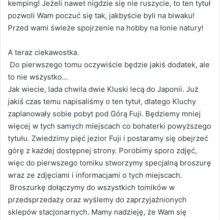
kemping! Jeżeli nawet nigdzie się nie ruszycie, to ten tytuł
pozwoli Wam poczuć się tak, jakbyście byli na biwaku!
Przed wami świeże spojrzenie na hobby na łonie natury!
A teraz ciekawostka.
Do pierwszego tomu oczywiście będzie jakiś dodatek, ale
to nie wszystko…
Jak wiecie, lada chwila dwie Kluski lecą do Japonii. Już
jakiś czas temu napisaliśmy o ten tytuł, dlatego Kluchy
zaplanowały sobie pobyt pod Górą Fuji. Będziemy mniej
więcej w tych samych miejscach co bohaterki powyższego
tytułu. Zwiedzimy pięć jezior Fuji i postaramy się obejrzeć
górę z każdej dostępnej strony. Porobimy sporo zdjęć,
więc do pierwszego tomiku stworzymy specjalną broszurę
wraz ze zdjęciami i informacjami o tych miejscach.
Broszurkę dołączymy do wszystkich tomików w
przedsprzedaży oraz wyślemy do zaprzyjaźnionych
sklepów stacjonarnych. Mamy nadzieję, że Wam się