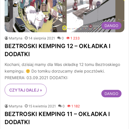
DANGO
Martyna
14 sierpnia 2021
0
1 233
BEZTROSKI KEMPING 12 – OKŁADKA I
DODATKI
Kochani, dzisiaj mamy dla Was okładkę 12 tomu Beztroskiego
kempingu.
Do tomiku dorzucamy dwie pocztówki.
PREMIERA: 03.09.2021 DODATKI:
CZYTAJ DALEJ »
DANGO
Martyna
15 kwietnia 2021
0
1 182
BEZTROSKI KEMPING 11 – OKŁADKA I
DODATKI