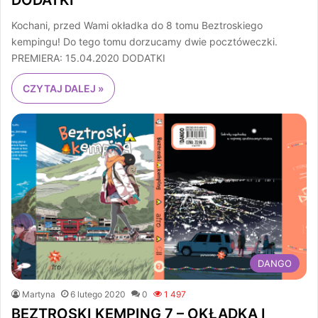
Kochani, przed Wami okładka do 8 tomu Beztroskiego
kempingu! Do tego tomu dorzucamy dwie pocztóweczki.
PREMIERA: 15.04.2020 DODATKI
CZYTAJ DALEJ »
DANGO
Martyna
6 lutego 2020
0
1 497
BEZTROSKI KEMPING 7 – OKŁADKA I