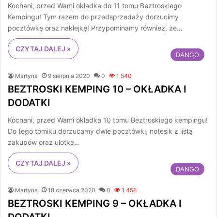
Kochani, przed Wami okładka do 11 tomu Beztroskiego
Kempingu! Tym razem do przedsprzedaży dorzucimy
pocztówkę oraz naklejkę! Przypominamy również, że…
CZYTAJ DALEJ »
DANGO
Martyna
9 sierpnia 2020
0
1 540
BEZTROSKI KEMPING 10 – OKŁADKA I
DODATKI
Kochani, przed Wami okładka 10 tomu Beztroskiego kempingu!
Do tego tomiku dorzucamy dwie pocztówki, notesik z listą
zakupów oraz ulotkę…
CZYTAJ DALEJ »
DANGO
Martyna
18 czerwca 2020
0
1 458
BEZTROSKI KEMPING 9 – OKŁADKA I