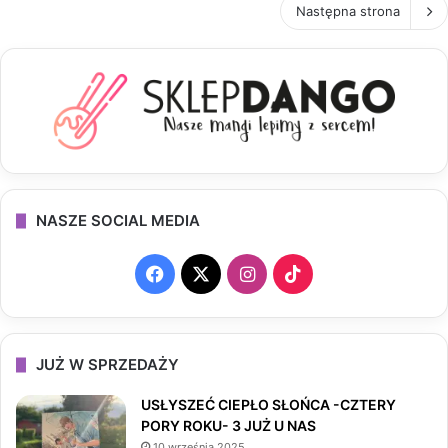
Następna strona
NASZE SOCIAL MEDIA
F
X
I
T
a
n
i
c
s
k
JUŻ W SPRZEDAŻY
e
t
T
USŁYSZEĆ CIEPŁO SŁOŃCA -CZTERY
PORY ROKU- 3 JUŻ U NAS
b
a
o
10 września 2025