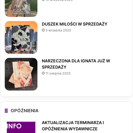
o
g
k
o
r
DUSZEK MIŁOŚCI W SPRZEDAŻY
3 września 2025
k
a
m
NARZECZONA DLA IGNATA JUŻ W
SPRZEDAŻY
11 sierpnia 2025
OPÓŹNIENIA
AKTUALIZACJA TERMINARZA I
OPÓŹNIENIA WYDAWNICZE