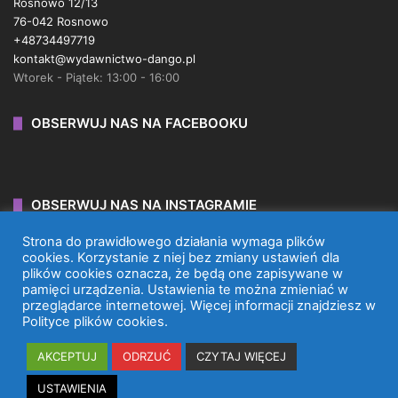
Rosnowo 12/13
76-042 Rosnowo
+48734497719
kontakt@wydawnictwo-dango.pl
Wtorek - Piątek: 13:00 - 16:00
OBSERWUJ NAS NA FACEBOOKU
OBSERWUJ NAS NA INSTAGRAMIE
Strona do prawidłowego działania wymaga plików
cookies. Korzystanie z niej bez zmiany ustawień dla
plików cookies oznacza, że będą one zapisywane w
pamięci urządzenia. Ustawienia te można zmieniać w
przeglądarce internetowej. Więcej informacji znajdziesz w
WYDAWNICTWO DANGO 2026 © WSZYSTKIE PRAWA
Polityce plików cookies.
ZASTRZEŻONE.
AKCEPTUJ
ODRZUĆ
CZYTAJ WIĘCEJ
Facebook
X
Instagram
TikTok
USTAWIENIA