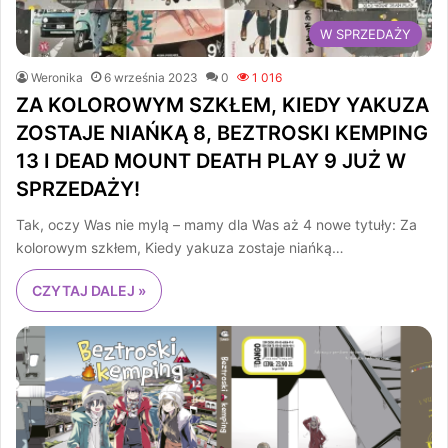
W SPRZEDAŻY
Weronika
6 września 2023
0
1 016
ZA KOLOROWYM SZKŁEM, KIEDY YAKUZA
ZOSTAJE NIAŃKĄ 8, BEZTROSKI KEMPING
13 I DEAD MOUNT DEATH PLAY 9 JUŻ W
SPRZEDAŻY!
Tak, oczy Was nie mylą – mamy dla Was aż 4 nowe tytuły: Za
kolorowym szkłem, Kiedy yakuza zostaje niańką…
CZYTAJ DALEJ »