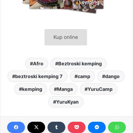
Kup online
Afro
Beztroski kemping
beztroski kemping 7
camp
dango
kemping
Manga
YuruCamp
YuruKyan