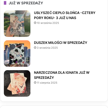
c
s
k
JUŻ W SPRZEDAŻY
e
t
T
USŁYSZEĆ CIEPŁO SŁOŃCA -CZTERY
PORY ROKU- 3 JUŻ U NAS
b
a
o
10 września 2025
o
g
k
o
r
DUSZEK MIŁOŚCI W SPRZEDAŻY
3 września 2025
k
a
m
NARZECZONA DLA IGNATA JUŻ W
SPRZEDAŻY
11 sierpnia 2025