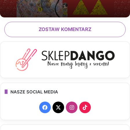
ZOSTAW KOMENTARZ
NASZE SOCIAL MEDIA
F
X
I
T
a
n
i