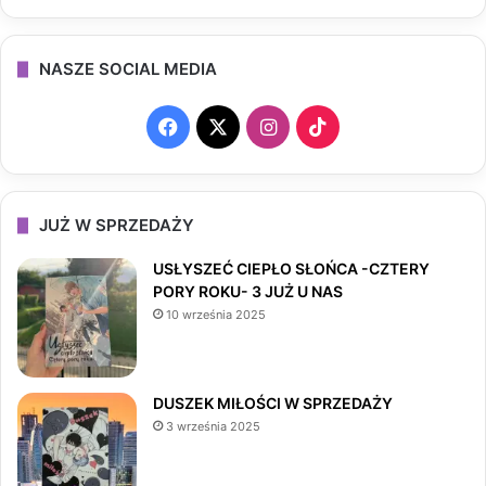
NASZE SOCIAL MEDIA
F
X
I
T
a
n
i
c
s
k
JUŻ W SPRZEDAŻY
e
t
T
USŁYSZEĆ CIEPŁO SŁOŃCA -CZTERY
PORY ROKU- 3 JUŻ U NAS
b
a
o
10 września 2025
o
g
k
o
r
DUSZEK MIŁOŚCI W SPRZEDAŻY
3 września 2025
k
a
m