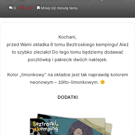
an
0
1 247
Mniej niż minutę temu
email
Kochani,
przed Wami okładka 6 tomu Beztroskiego kempingu! Ależ
to szybko zleciało! Do tego tomu będziemy dodawać
pocztówkę i pakiecik dwóch naklejek.
Kolor „limonkowy” na okładce jest tak naprawdę kolorem
neonowym – żółto-limonkowym.
DODATKI