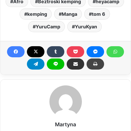
Afro
Beztroski kemping
heyacamp
kemping
Manga
tom 6
YuruCamp
YuruKyan
Martyna