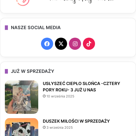
NASZE SOCIAL MEDIA
F
X
I
T
a
n
i
c
s
k
JUŻ W SPRZEDAŻY
e
t
T
USŁYSZEĆ CIEPŁO SŁOŃCA -CZTERY
PORY ROKU- 3 JUŻ U NAS
b
a
o
10 września 2025
o
g
k
o
r
DUSZEK MIŁOŚCI W SPRZEDAŻY
3 września 2025
k
a