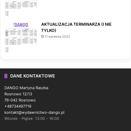
AKTUALIZACJA TERMINARZA (I NIE
TYLKO)
11 kwietnia 2022
DANE KONTAKTOWE
DANGO Martyna Raszka
Rosnowo 12/13
76-042 Rosnowo
+48734497719
kontakt@wydawnictwo-dango.pl
Wtorek - Piątek: 13:00 - 16:00