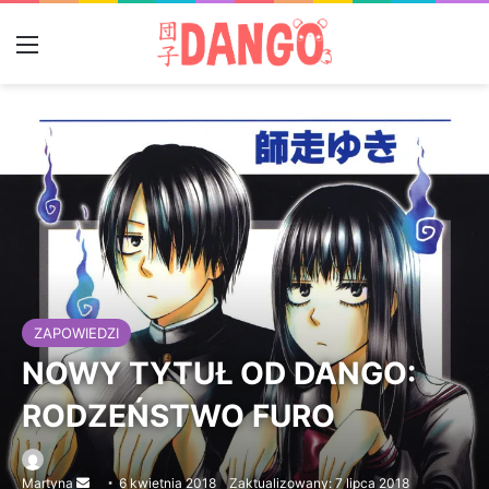
Menu
ZAPOWIEDZI
NOWY TYTUŁ OD DANGO:
RODZEŃSTWO FURO
Martyna
Send
6 kwietnia 2018
Zaktualizowany: 7 lipca 2018