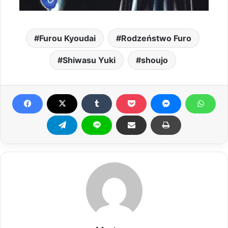
Furou Kyoudai
Rodzeństwo Furo
Shiwasu Yuki
shoujo