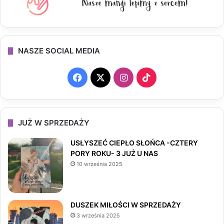
NASZE SOCIAL MEDIA
F
X
I
T
a
n
i
c
s
k
JUŻ W SPRZEDAŻY
e
t
T
USŁYSZEĆ CIEPŁO SŁOŃCA -CZTERY
PORY ROKU- 3 JUŻ U NAS
b
a
o
10 września 2025
o
g
k
o
r
DUSZEK MIŁOŚCI W SPRZEDAŻY
3 września 2025
k
a