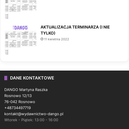
AKTUALIZACJA TERMINARZA (I NIE
TYLKO)
11 kwietnia 2022
DANE KONTAKTOWE
DANGO Martyna Raszka
Rosnowo 12/13
76-042 Rosnowo
+48734497719
kontakt@wydawnictwo-dango.pl
Wtorek - Piątek: 13:00 - 16:00