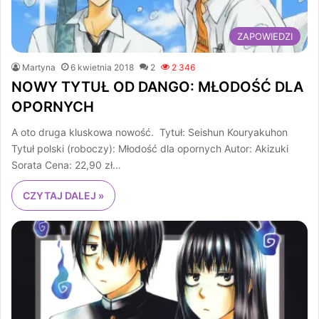
ZAPOWIEDZI
Martyna
6 kwietnia 2018
2
2 346
NOWY TYTUŁ OD DANGO: MŁODOŚĆ DLA
OPORNYCH
A oto druga kluskowa nowość. Tytuł: Seishun Kouryakuhon
Tytuł polski (roboczy): Młodość dla opornych Autor: Akizuki
Sorata Cena: 22,90 zł…
CZYTAJ DALEJ »