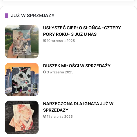
c
s
k
JUŻ W SPRZEDAŻY
e
t
T
USŁYSZEĆ CIEPŁO SŁOŃCA -CZTERY
PORY ROKU- 3 JUŻ U NAS
b
a
o
10 września 2025
o
g
k
o
r
DUSZEK MIŁOŚCI W SPRZEDAŻY
3 września 2025
k
a
m
NARZECZONA DLA IGNATA JUŻ W
SPRZEDAŻY
11 sierpnia 2025