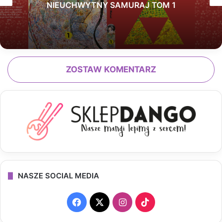
NIEUCHWYTNY SAMURAJ TOM 1
ZOSTAW KOMENTARZ
NASZE SOCIAL MEDIA
F
X
I
T
a
n
i