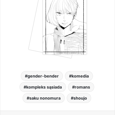
gender-bender
komedia
kompleks sąsiada
romans
saku nonomura
shoujo