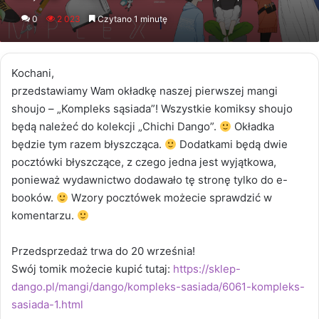
an
0
2 023
Czytano 1 minutę
email
Kochani,
przedstawiamy Wam okładkę naszej pierwszej mangi
shoujo – „Kompleks sąsiada”! Wszystkie komiksy shoujo
będą należeć do kolekcji „Chichi Dango”.
Okładka
będzie tym razem błyszcząca.
Dodatkami będą dwie
pocztówki błyszczące, z czego jedna jest wyjątkowa,
ponieważ wydawnictwo dodawało tę stronę tylko do e-
booków.
Wzory pocztówek możecie sprawdzić w
komentarzu.
Przedsprzedaż trwa do 20 września!
Swój tomik możecie kupić tutaj:
https://sklep-
dango.pl/mangi/dango/kompleks-sasiada/6061-kompleks-
sasiada-1.html