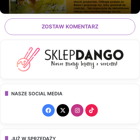
ZOSTAW KOMENTARZ
NASZE SOCIAL MEDIA
F
X
I
T
a
n
i
c
s
k
JUŻ W SPRZEDAŻY