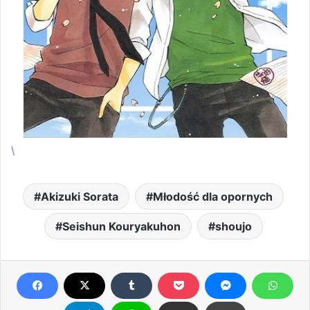
\
Akizuki Sorata
Młodość dla opornych
Seishun Kouryakuhon
shoujo