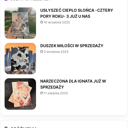
e
t
T
USŁYSZEĆ CIEPŁO SŁOŃCA -CZTERY
PORY ROKU- 3 JUŻ U NAS
b
a
o
10 września 2025
o
g
k
o
r
DUSZEK MIŁOŚCI W SPRZEDAŻY
3 września 2025
k
a
m
NARZECZONA DLA IGNATA JUŻ W
SPRZEDAŻY
11 sierpnia 2025