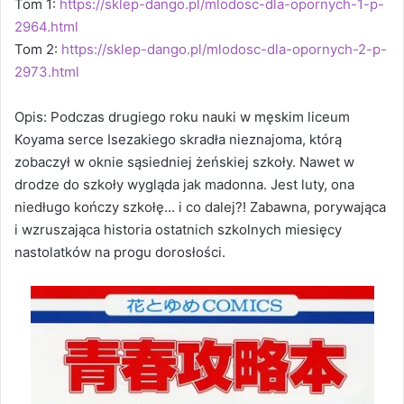
Tom 1:
https://sklep-dango.pl/mlodosc-dla-opornych-1-p-
2964.html
Tom 2:
https://sklep-dango.pl/mlodosc-dla-opornych-2-p-
2973.html
Opis: Podczas drugiego roku nauki w męskim liceum
Koyama serce Isezakiego skradła nieznajoma, którą
zobaczył w oknie sąsiedniej żeńskiej szkoły. Nawet w
drodze do szkoły wygląda jak madonna. Jest luty, ona
niedługo kończy szkołę… i co dalej?! Zabawna, porywająca
i wzruszająca historia ostatnich szkolnych miesięcy
nastolatków na progu dorosłości.