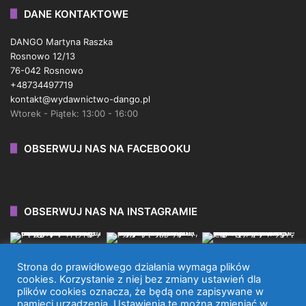
DANE KONTAKTOWE
DANGO Martyna Raszka
Rosnowo 12/13
76-042 Rosnowo
+48734497719
kontakt@wydawnictwo-dango.pl
Wtorek - Piątek: 13:00 - 16:00
OBSERWUJ NAS NA FACEBOOKU
OBSERWUJ NAS NA INSTAGRAMIE
Strona do prawidłowego działania wymaga plików
cookies. Korzystanie z niej bez zmiany ustawień dla
plików cookies oznacza, że będą one zapisywane w
WYDAWNICTWO DANGO 2026 © WSZYSTKIE PRAWA
pamięci urządzenia. Ustawienia te można zmieniać w