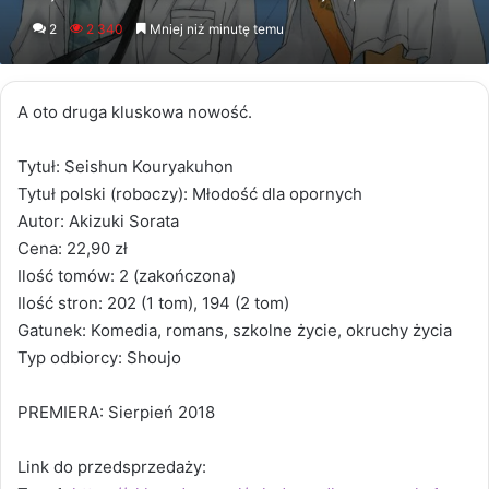
an
2
2 340
Mniej niż minutę temu
email
A oto druga kluskowa nowość.
Tytuł: Seishun Kouryakuhon
Tytuł polski (roboczy): Młodość dla opornych
Autor: Akizuki Sorata
Cena: 22,90 zł
Ilość tomów: 2 (zakończona)
Ilość stron: 202 (1 tom), 194 (2 tom)
Gatunek: Komedia, romans, szkolne życie, okruchy życia
Typ odbiorcy: Shoujo
PREMIERA: Sierpień 2018
Link do przedsprzedaży: