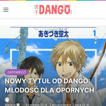
Menu
ZAPOWIEDZI
NOWY TYTUŁ OD DANGO:
MŁODOŚĆ DLA OPORNYCH
Martyna
Send
6 kwietnia 2018
Zaktualizowany: 7 lipca 2018