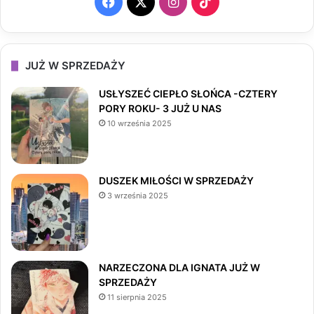
F
X
I
T
a
n
i
c
s
k
JUŻ W SPRZEDAŻY
e
t
T
USŁYSZEĆ CIEPŁO SŁOŃCA -CZTERY
PORY ROKU- 3 JUŻ U NAS
b
a
o
10 września 2025
o
g
k
o
r
DUSZEK MIŁOŚCI W SPRZEDAŻY
3 września 2025
k
a
m
NARZECZONA DLA IGNATA JUŻ W
SPRZEDAŻY
11 sierpnia 2025