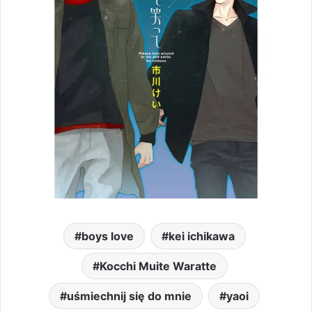
boys love
kei ichikawa
Kocchi Muite Waratte
uśmiechnij się do mnie
yaoi