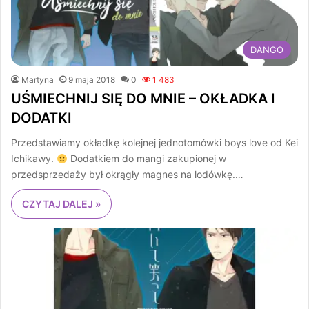
DANGO
Martyna
9 maja 2018
0
1 483
UŚMIECHNIJ SIĘ DO MNIE – OKŁADKA I
DODATKI
Przedstawiamy okładkę kolejnej jednotomówki boys love od Kei
Ichikawy.
Dodatkiem do mangi zakupionej w
przedsprzedaży był okrągły magnes na lodówkę.…
CZYTAJ DALEJ »