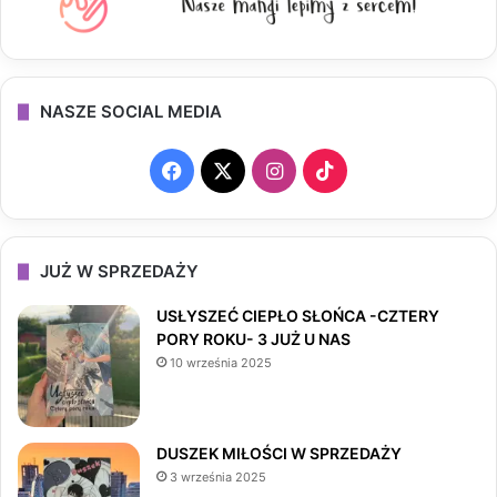
NASZE SOCIAL MEDIA
F
X
I
T
a
n
i
c
s
k
JUŻ W SPRZEDAŻY
e
t
T
USŁYSZEĆ CIEPŁO SŁOŃCA -CZTERY
PORY ROKU- 3 JUŻ U NAS
b
a
o
10 września 2025
o
g
k
o
r
DUSZEK MIŁOŚCI W SPRZEDAŻY
3 września 2025
k
a