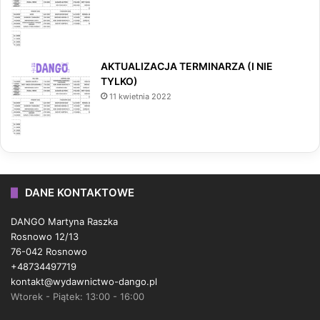
AKTUALIZACJA TERMINARZA (I NIE
TYLKO)
11 kwietnia 2022
DANE KONTAKTOWE
DANGO Martyna Raszka
Rosnowo 12/13
76-042 Rosnowo
+48734497719
kontakt@wydawnictwo-dango.pl
Wtorek - Piątek: 13:00 - 16:00