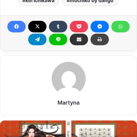
kei ichikawa
mochiko by dango
Martyna