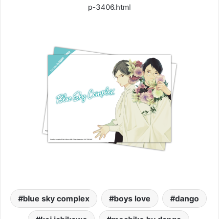
p-3406.html
blue sky complex
boys love
dango