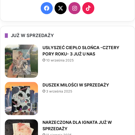
F
X
I
T
a
n
i
c
s
k
JUŻ W SPRZEDAŻY
e
t
T
USŁYSZEĆ CIEPŁO SŁOŃCA -CZTERY
PORY ROKU- 3 JUŻ U NAS
b
a
o
10 września 2025
o
g
k
o
r
DUSZEK MIŁOŚCI W SPRZEDAŻY
3 września 2025
k
a
m
NARZECZONA DLA IGNATA JUŻ W
SPRZEDAŻY