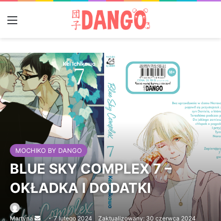
Menu
MOCHIKO BY DANGO
BLUE SKY COMPLEX 7 –
OKŁADKA I DODATKI
Martyna
Send
7 lutego 2024
Zaktualizowany: 30 czerwca 2024