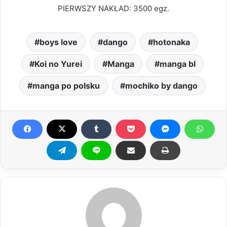
PIERWSZY NAKŁAD: 3500 egz.
boys love
dango
hotonaka
Koi no Yurei
Manga
manga bl
manga po polsku
mochiko by dango