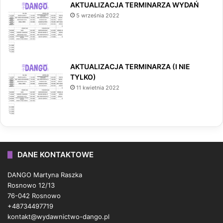
AKTUALIZACJA TERMINARZA WYDAŃ
5 września 2022
AKTUALIZACJA TERMINARZA (I NIE
TYLKO)
11 kwietnia 2022
DANE KONTAKTOWE
DANGO Martyna Raszka
Rosnowo 12/13
76-042 Rosnowo
+48734497719
kontakt@wydawnictwo-dango.pl