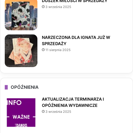
DUSZEK MIŁOŚCI W SPRZEDAŻY
3 września 2025
k
a
m
NARZECZONA DLA IGNATA JUŻ W
SPRZEDAŻY
11 sierpnia 2025
OPÓŹNIENIA
AKTUALIZACJA TERMINARZA I
OPÓŹNIENIA WYDAWNICZE
3 września 2025