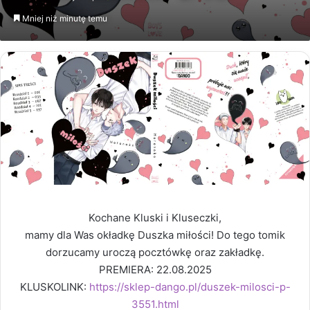
email
Mniej niż minutę temu
Kochane Kluski i Kluseczki,
mamy dla Was okładkę Duszka miłości! Do tego tomik
dorzucamy uroczą pocztówkę oraz zakładkę.
PREMIERA: 22.08.2025
KLUSKOLINK:
https://sklep-dango.pl/duszek-milosci-p-
3551.html