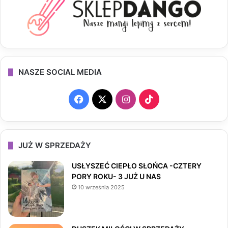
NASZE SOCIAL MEDIA
F
X
I
T
a
n
i
c
s
k
JUŻ W SPRZEDAŻY
e
t
T
USŁYSZEĆ CIEPŁO SŁOŃCA -CZTERY
PORY ROKU- 3 JUŻ U NAS
b
a
o
10 września 2025
o
g
k
o
r