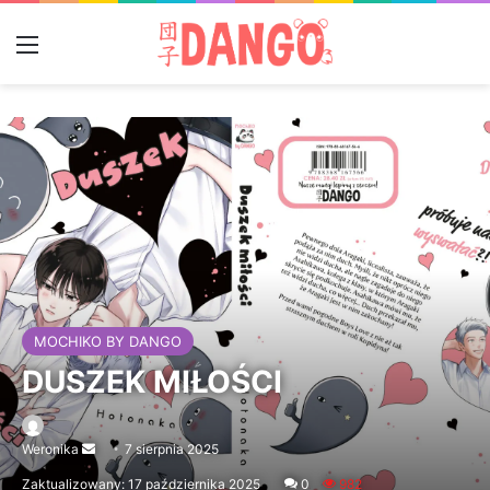
Menu
MOCHIKO BY DANGO
DUSZEK MIŁOŚCI
Weronika
Send
7 sierpnia 2025
an
Zaktualizowany: 17 października 2025
0
982