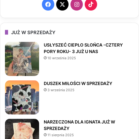
F
X
I
T
a
n
i
c
s
k
JUŻ W SPRZEDAŻY
e
t
T
USŁYSZEĆ CIEPŁO SŁOŃCA -CZTERY
PORY ROKU- 3 JUŻ U NAS
b
a
o
10 września 2025
o
g
k
o
r
DUSZEK MIŁOŚCI W SPRZEDAŻY
3 września 2025
k
a
m
NARZECZONA DLA IGNATA JUŻ W
SPRZEDAŻY
11 sierpnia 2025