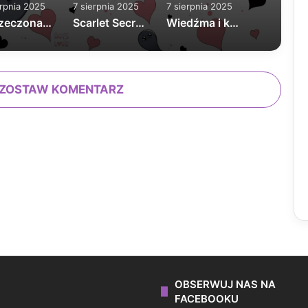
erpnia 2025
7 sierpnia 2025
7 sierpnia 2025
Narzeczona dla Ignata tom 1
Scarlet Secret nowa edycja
Wiedźma i kot
ZOSTAW KOMENTARZ
OBSERWUJ NAS NA
FACEBOOKU