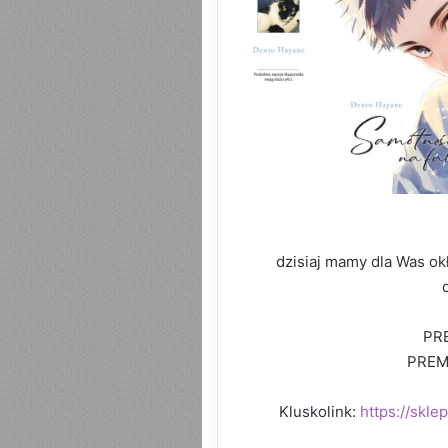
dzisiaj mamy dla Was o
PRE
PREM
Kluskolink:
https://skl