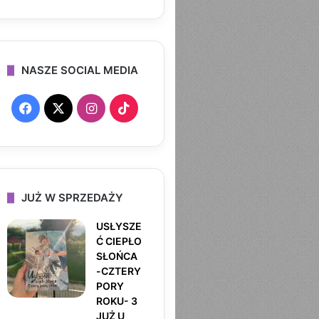
NASZE SOCIAL MEDIA
F
X
I
T
a
n
i
c
s
k
e
t
T
JUŻ W SPRZEDAŻY
b
a
o
USŁYSZE
Ć CIEPŁO
o
g
k
SŁOŃCA
-CZTERY
o
r
PORY
ROKU- 3
k
a
JUŻ U