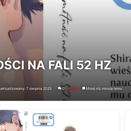
CI NA FALI 52 HZ
aktualizowany: 7 sierpnia 2025
0
563
Mniej niż minutę temu