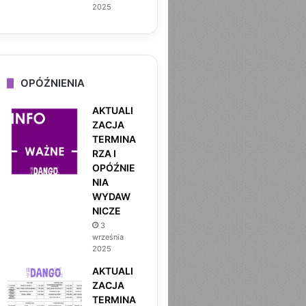
2025
OPÓŹNIENIA
AKTUALI
ZACJA
TERMINA
RZA I
OPÓŹNIE
MOCHIKO BY DANGO
NIA
WYDAW
7 sierpnia 2025
NICZE
NARZECZONA DLA IGNATA 
3
września
2025
AKTUALI
ZACJA
TERMINA