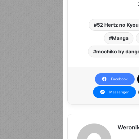
52 Hertz no Kyou
Manga
mochiko by dang
Facebook
Messenger
Weroni