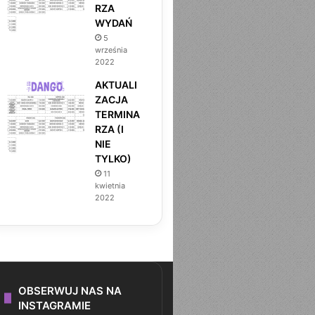
RZA
WYDAŃ
5
września
2022
AKTUALI
ZACJA
TERMINA
RZA (I
NIE
TYLKO)
11
kwietnia
2022
OBSERWUJ NAS NA
INSTAGRAMIE