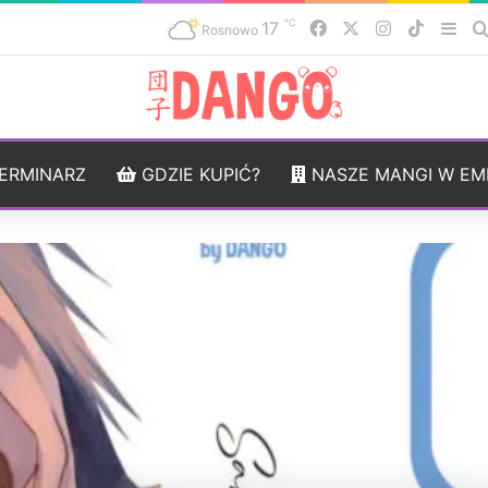
℃
17
Facebook
X
Instagram
TikTok
Sid
Rosnowo
ERMINARZ
GDZIE KUPIĆ?
NASZE MANGI W EM