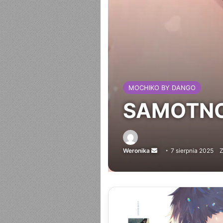
MOCHIKO BY DANGO
SAMOTNOŚ
Weronika
Send
7 sierpnia 2025
Z
an
email