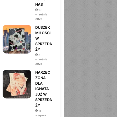
NAS
m
10
września
2025
DUSZEK
MIŁOŚCI
W
SPRZEDA
ŻY
3
września
2025
NARZEC
ZONA
DLA
IGNATA
JUŻ W
SPRZEDA
ŻY
11
sierpnia